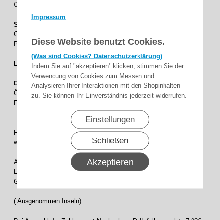
€, und EU2 Land 200,00 €.
Impressum
Spedition. 3
= +10,00 € Aufschlag Pro Artikel,Sperrige
Güter (Markisen Stütze) Masse über 120cm sind und nicht
Diese Website benutzt Cookies.
Paketversand fähig sind .
(Was sind Cookies? Datenschutzerklärung)
Lieferungen ins Ausland:
Indem Sie auf "akzeptieren" klicken, stimmen Sie der
Verwendung von Cookies zum Messen und
EU 1 Länder :
Analysieren Ihrer Interaktionen mit den Shopinhalten
Österreich - Niederlande - Belgien - Luxemburg - Dänemark -
zu. Sie können Ihr Einverständnis jederzeit widerrufen.
Frankreich - Polen - Tschechische Rep.- Ungarn.
Einstellungen
Für die Lieferung innerhalb EU 1 Länder (Siehe Oben )berechnen
Schließen
wir pauschal 18,00€ pro Bestellung.
Akzeptieren
Ab einem Bestellwert von 600,00 EUR liefern wir innerhalb EU 1
Länder versandkostenfrei. Auch Gültig für Markisen Tücher
Gefalltete versand.
( Ausgenommen Inseln)