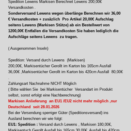
Spedition Lewens Markisen Berechnet Lewens 200,00€
Versandkosten .
Sonderversand Lewens wegen überlänge Berechnen wir 36,00
€ Versandkosten + zusäzlich Pro Artikel 20,00€ Aufschlag
seitens Lewens (Markisen Stütze)
ab ein Bestellwert von
1200,00€ Entfallen die Versandkosten Sie haben lediglich die
Aufschläge seitens Lewens zu tragen.
( Ausgenommen Inseln)
Spedition: Versand durch Lewens (Markisen)
200,00€, Markisentücher Gerollt im Karton bis 165cm Ausfall
36,00€ ,Markisentücher Gerollt im Karton bis 420cm Ausfall 80,00€
.
Zahlungsart Nachnahme NICHT Möglich
( Bitte wählen Sie bei Markisentücher Versandart im Produkt
selbst, sonst erfolgt eine Nachberechnung)
Markisen Anlieferung an EU1 /EU2 nicht mehr möglich ,nur
Deutschland seit 28.01.2026
Bei der Versendung sperriger Güter (Speditionsversand) ins
Ausland berechnen wir wie folgt:
EU1: Spedition :
Versand durch Lewens , Markisen 180,00€,
Markisentuch Gerollt Ausfall bis 165cm 30,00€ Ausfall bis 420cm