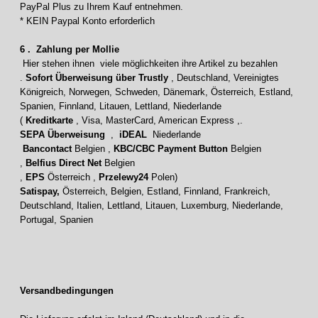
PayPal Plus zu Ihrem Kauf entnehmen.
* KEIN Paypal Konto erforderlich
6 . Zahlung per Mollie
Hier stehen ihnen viele möglichkeiten ihre Artikel zu bezahlen
.
Sofort Überweisung über Trustly
, Deutschland, Vereinigtes
Königreich, Norwegen, Schweden, Dänemark, Österreich, Estland,
Spanien, Finnland, Litauen, Lettland, Niederlande
(
Kreditkarte
, Visa, MasterCard, American Express ,.
SEPA Überweisung
,
iDEAL
Niederlande
Bancontact
Belgien ,
KBC/CBC Payment Button
Belgien
,
Belfius Direct Net
Belgien
,
EPS
Österreich ,
Przelewy24
Polen)
Satispay,
Österreich, Belgien, Estland, Finnland, Frankreich,
Deutschland, Italien, Lettland, Litauen, Luxemburg, Niederlande,
Portugal, Spanien
Versandbedingungen