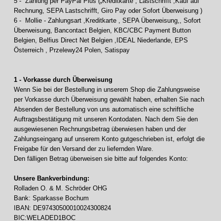
5 - Zahlung per PayPal Plus (
‚
Kreditkarte , Lastschrifft ,Kauf auf
Rechnung, SEPA Lastschrifft, Giro Pay oder Sofort Überweisung )
6 - Mollie - Zahlungsart ,Kreditkarte , SEPA Überweisung,, Sofort
Überweisung, Bancontact Belgien, KBC/CBC Payment Button
Belgien, Belfius Direct Net Belgien ,IDEAL Niederlande, EPS
Österreich , Przelewy24 Polen, Satispay
1 - Vorkasse durch Überweisung
Wenn Sie bei der Bestellung in unserem Shop die Zahlungsweise
per Vorkasse durch Überweisung gewählt haben, erhalten Sie nach
Absenden der Bestellung von uns automatisch eine schriftliche
Auftragsbestätigung mit unseren Kontodaten. Nach dem Sie den
ausgewiesenen Rechnungsbetrag überwiesen haben und der
Zahlungseingang auf unserem Konto gutgeschrieben ist, erfolgt die
Freigabe für den Versand der zu liefernden Ware.
Den fälligen Betrag überweisen sie bitte auf folgendes Konto:
Unsere Bankverbindung:
Rolladen O. & M. Schröder OHG
Bank: Sparkasse Bochum
IBAN: DE97430500010024300824
BIC:WELADED1BOC