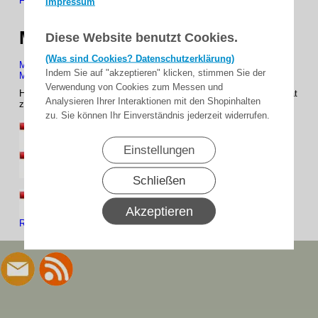
Funkmodul
Impressum
Mini-Handsender Nice/Mtec
Diese Website benutzt Cookies.
(Was sind Cookies? Datenschutzerklärung)
Mini-Handsender Nice/Mtec, 4-Kanal, 433,92 MHz AM
Indem Sie auf "akzeptieren" klicken, stimmen Sie der
Mini-Handsender Nice/Mtec, 4-Kanal, 868,3 MHz AM
Verwendung von Cookies zum Messen und
Hier finden Sie unsere Kataloge und Bestellformular im PDF-Format
Analysieren Ihrer Interaktionen mit den Shopinhalten
zum kostenlosen Download!
zu. Sie können Ihr Einverständnis jederzeit widerrufen.
WTS-Hauptkatalog - PDF-File ca. 7 MB
Einstellungen
WTS-Sonderkatalog- PDF-File ca. 2 MB
Schließen
WTS-Bestellformular-Digital ausfüllbar/speicherbar im PDF-
Akzeptieren
ReaderPDF-File ca. 150 KB