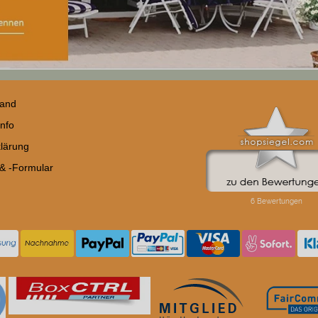
sand
nfo
lärung
 & -Formular