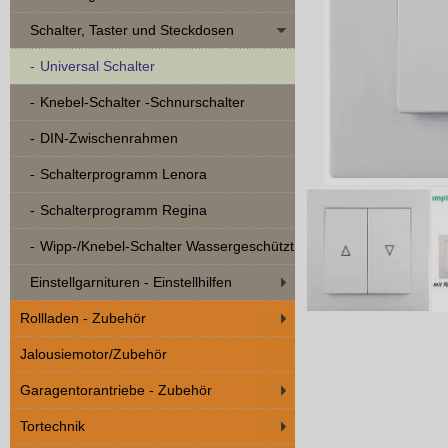
Schalter, Taster und Steckdosen
Universal Schalter
Knebel-Schalter -Schnurschalter
DIN-Zwischenrahmen
Schalterprogramm Lenora
Schalterprogramm Regina
Wipp-/Knebel-Schalter Wassergeschützt
Einstellgarnituren - Einstellhilfen
Rollladen - Zubehör
Jalousiemotor/Zubehör
Garagentorantriebe - Zubehör
Tortechnik