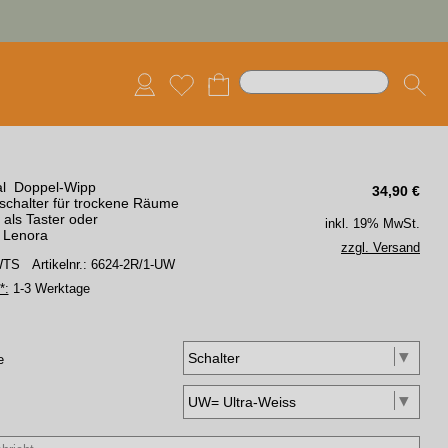
al Doppel-Wipp
34,90
€
schalter für trockene Räume
als Taster oder
inkl. 19% MwSt.
r Lenora
zzgl. Versand
 WTS
Artikelnr.: 6624-2R/1-UW
*:
1-3 Werktage
e