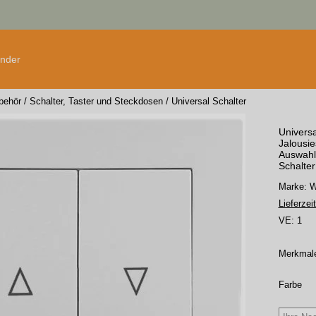
änder
ubehör
/
Schalter, Taster und Steckdosen
/
Universal Schalter
Univers
Jalousie
Auswahl 
Schalte
Marke:
Lieferzeit
VE:
1
Merkmal
Farbe