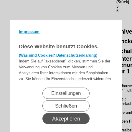
(Stück)
3
5
Unive
Impressum
trock
Diese Website benutzt Cookies.
Schal
(Was sind Cookies? Datenschutzerklärung)
Unter
Indem Sie auf "akzeptieren" klicken, stimmen Sie der
Leno
Verwendung von Cookies zum Messen und
nur
1
Analysieren Ihrer Interaktionen mit den Shopinhalten
zu. Sie können Ihr Einverständnis jederzeit widerrufen.
Farbausw
UW
= ult
Einstellungen
Info :
Mehrfach
Schließen
Lieferumf
Akzeptieren
Haben F
Schreibe