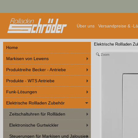
Über uns
Versandpreise & -L
Elektrische Rollladen Z
Home
Zoom
Markisen von Lewens
Produktreihe Becker - Antriebe
Produkte - WTS Antriebe
Funk-Lösungen
Elektrische Rollladen Zubehör
Zeitschaltuhren für Rollläden
Elektronische Gurtwickler
Steuerungen für Markisen und Jalousien