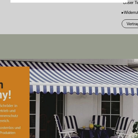
Unser Te
▸Widerru
Vertra