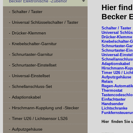
Becker Elektronische -Zubehör
Hier fin
Schalter / Taster
Becker 
Universal Schlüsselschalter / Taster
Schalter / Taster
Universal Schlüs
Drücker-Klemmen
Drücker-Klemme
Knebelschalter-G
Knebelschalter-Garnitur
Schnurtaster-Gar
Schnurtaster-Ein
Schnurtaster-Garnitur
Universal-Einste
Schnellanschlus
Adaptionskabel
Schnurtaster-Einstellset
Hirschmann-Kupp
Timer U26 / Lich
Universal-Einstellset
Aufputzgehäuse
Relais
Regen-Automati
Schnellanschluss-Set
Thermostat
Tastencodeschl
Adaptionskabel
Einfachtaster
Handsender
Hirschmann-Kupplung und -Stecker
Lichtschranke
Funkfernsteueru
Timer U26 / Lichtsensor LS26
Hier finden Sie
Aufputzgehäuse