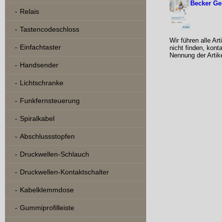
Becker Ge
Relais
Tastencodeschloss
Wir führen alle Ar
Einfachtaster
nicht finden, kont
Nennung der Artik
Handsender
Lichtschranke
Funkfernsteuerung
Spiralkabel
Abschlussstopfen
Druckwellen-Schlauch
Druckwellen-Kontaktschalter
Kabelklemmdose
Gummiprofilleiste