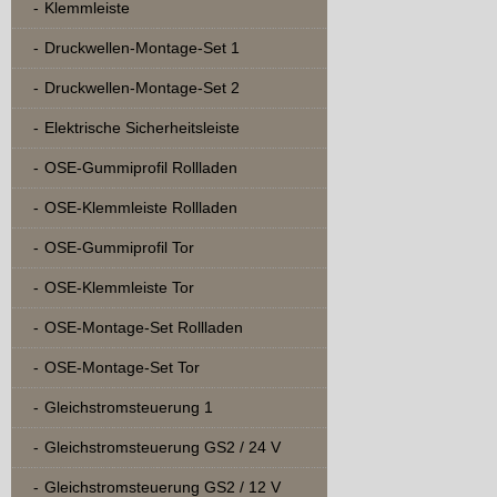
Klemmleiste
Druckwellen-Montage-Set 1
Druckwellen-Montage-Set 2
Elektrische Sicherheitsleiste
OSE-Gummiprofil Rollladen
OSE-Klemmleiste Rollladen
OSE-Gummiprofil Tor
OSE-Klemmleiste Tor
OSE-Montage-Set Rollladen
OSE-Montage-Set Tor
Gleichstromsteuerung 1
Gleichstromsteuerung GS2 / 24 V
Gleichstromsteuerung GS2 / 12 V