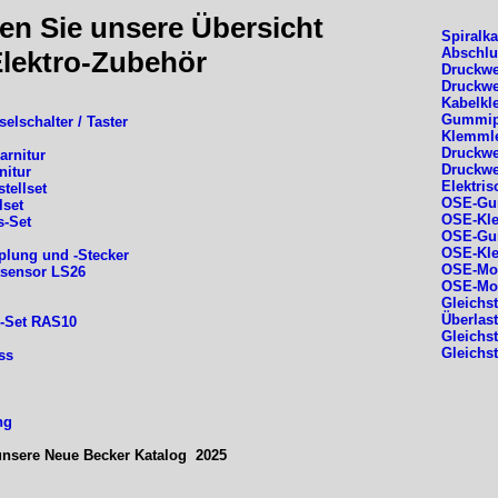
den Sie unsere Übersicht
Spiralk
Abschlu
Elektro-Zubehör
Druckwe
Druckwe
Kabelk
Gummipr
selschalter / Taster
Klemml
Druckwe
arnitur
Druckwe
nitur
Elektris
stellset
OSE-Gum
llset
OSE-Kle
s-Set
OSE-Gum
OSE-Kle
lung und -Stecker
OSE-Mon
tsensor LS26
OSE-Mon
Gleichs
Überlas
k-Set RAS10
Gleichs
Gleichs
oss
ng
 unsere Neue Becker Katalog 2025