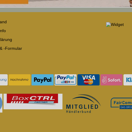
sand
nfo
lärung
 & -Formular