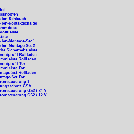
abel
ssstopfen
llen-Schlauch
llen-Kontaktschalter
lemmdose
ofilleiste
eiste
llen-Montage-Set 1
llen-Montage-Set 2
che Sicherheitsleiste
miprofil Rollladen
mmleiste Rollladen
miprofil Tor
mmleiste Tor
tage-Set Rollladen
tage-Set Tor
tromsteuerung 1
tungsschutz GSA
tromsteuerung GS2 / 24 V
tromsteuerung GS2 / 12 V