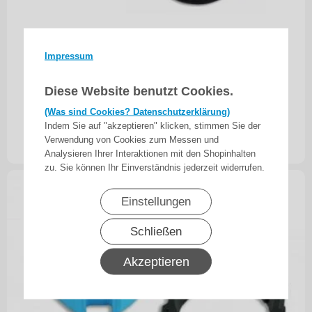
Impressum
Adapterset für Profilwelle O-HM65, für
Diese Website benutzt Cookies.
Rohrmotoren Becker Baureihe P und R Serie mit
Hinderniserkennung
(Was sind Cookies? Datenschutzerklärung)
Indem Sie auf "akzeptieren" klicken, stimmen Sie der
24,95
€
Verwendung von Cookies zum Messen und
inkl. 19% MwSt.
zzgl. Versand
Analysieren Ihrer Interaktionen mit den Shopinhalten
zu. Sie können Ihr Einverständnis jederzeit widerrufen.
Einstellungen
Schließen
Akzeptieren