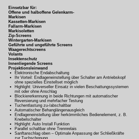
Einsetzbar für:
Offene und halboffene Gelenkarm-
Markisen
Kassetten-Markisen
Fallarm-Markisen
Markisoletten
Zip-Screens
Wintergarten-Markisen
Geführte und ungeführte Screens
Waagerechtscreens
Volants
Insektenschutz
Innenliegende Screens
Projektionsleinwand
Elektronische Endabschaltung
Ihr Vorteil: Endlageneinstellung über Schalter am Antriebskopf
ohne spezielles Einstellset möglich
Highlight: Universeller Einsatz in vielen Beschattungssystemen
mit oder ohne Anschlag
Blockiererkennung in beide Richtungen mit automatischer
Reversierung und mehrfacher Testung
Tuchentlastung zu-/abschaltbar
Automatischer Behanglängenausgleich
Endlageneinstellung über herkömmliches Bedienelement, z. B.
Knebelschalter
Highlight: Auto Install Funktion
Parallel schaltbar ohne Trennrelais
Sanftanschlag oben – Optimale Anpassung der Schließkräfte
zur Tuchschonung