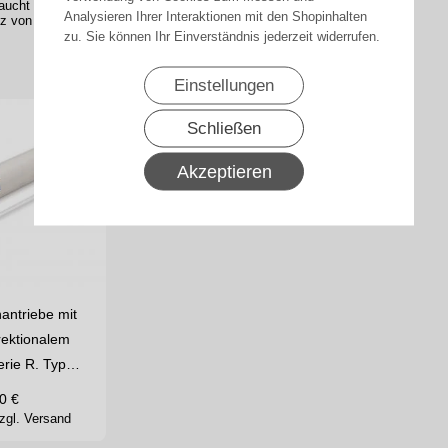
aucht sich niemand mehr Gedanken machen. Das erledigt
Analysieren Ihrer Interaktionen mit den Shopinhalten
z von alleine.
zu. Sie können Ihr Einverständnis jederzeit widerrufen.
Einstellungen
Schließen
Akzeptieren
nantriebe mit
irektionalem
rie R. Typ…
0
€
zgl. Versand