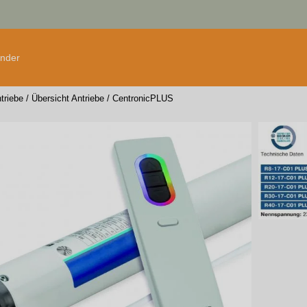
änder
triebe
/
Übersicht Antriebe
/
CentronicPLUS