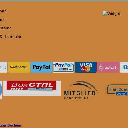
sand
nfo
lärung
 & -Formular
röder Bochum