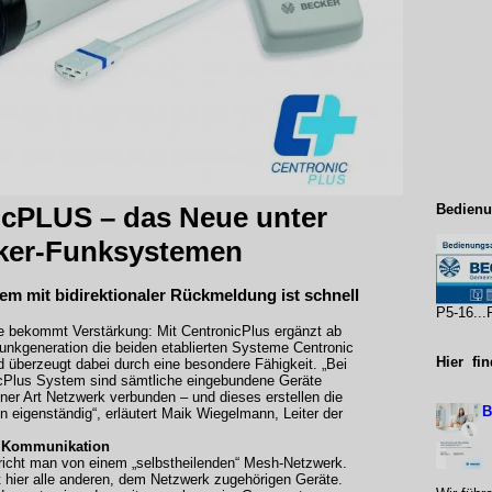
icPLUS – das Neue unter
Bedienu
ker-Funksystemen
m mit bidirektionaler Rückmeldung ist schnell
P5-16..
e bekommt Verstärkung: Mit CentronicPlus ergänzt ab
Funkgeneration die beiden etablierten Systeme Centronic
Hier fi
d überzeugt dabei durch eine besondere Fähigkeit. „Bei
cPlus System sind sämtliche eingebundene Geräte
iner Art Netzwerk verbunden – und dieses erstellen die
B
 eigenständig“, erläutert Maik Wiegelmann, Leiter der
h Kommunikation
richt man von einem „selbstheilenden“ Mesh-Netzwerk.
 hier alle anderen, dem Netzwerk zugehörigen Geräte.