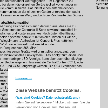
Wir führ
den untereinander weitergegeben – im Gegensatz zu
nicht fin
 bei denen die einzelnen Geräte isoliert voneinander mit
Nennung 
telle kommunizieren. Das bietet einen entscheidenden
e Kommunikation der einzelnen Geräte untereinander, sucht
hl seinen eigenen Weg, wodurch die Reichweite des Signals
.
d abwärtskompatibel
r-Lösung zeichnet sich auch dadurch aus, dass sie zu
d Sensoren der Centronic II-Serie abwärtskompatibel ist.
liches und kostenintensives Nachrüsten überflüssig.
beide Systeme parallel funktionieren, bieten nur wir an“,
k Wiegelmann. „Außerdem ist CentronicPlus natürlich
S-128 verschlüsselt und sendet auf der
hen Frequenz von 868 MHz.“
geschlossenen Geräte wird unmittelbar angezeigt, denn
ein bidirektionales Funksystem. Dies erfolgt zum einen über
t mehrfarbiger LED-Anzeige, kann aber auch über die App
 der Becker-eigenen Hauszentrale CentralControl CC41, oder
CC31 und CC51, angezeigt werden. Die CC41 verbindet das
ksystem zu einer Anwendung und kombiniert alle Becker-
iner Smart Home Anwendung, die über Smartphone oder
nterwegs gesteuert werden kann.
Impressum
 machen es einfach
ür die intelligente Hausautomatisierung bei all ihren
n liegt, ist eine mühelose Bedienung. Auch hier setzt
Diese Website benutzt Cookies.
e Maßstäbe. Zur Inbetriebnahme genügt ein Tastendruck
t verknüpfen sich die einzelnen Antriebe zum
(Was sind Cookies? Datenschutzerklärung)
Netzwerk. Werden neue Geräte hinzugefügt, erkennt das
ommen automatisch – genau wie den Empfängertyp. Selbst
Indem Sie auf "akzeptieren" klicken, stimmen Sie der
wesentlicher Empfängerinformationen, wie z. B. des
Verwendung von Cookies zum Messen und