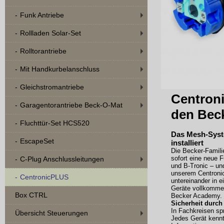
Funk Antriebe
Rollladen Solar-Set
Rolltorantriebe
Mit Handkurbelanschluss
Gleichstromantriebe
Centron
Garagentorantriebe Beck-O-Mat
den Bec
Fluchttür-Set HCS520
Das Mesh-Syste
EscapeSet
installiert
Die Becker-Famili
sofort eine neue 
C-Plug Anschlussleitungen
und B-Tronic – un
unserem Centroni
CentronicPLUS
untereinander in e
Geräte vollkommen
Box CTRL
Becker Academy.
Sicherheit durc
In Fachkreisen sp
Übersicht Steuerungen
Jedes Gerät kennt