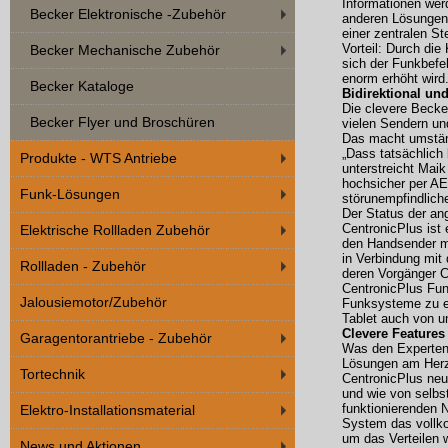
Informationen wer
Becker Elektronische -Zubehör
anderen Lösungen,
einer zentralen S
Vorteil: Durch di
Becker Mechanische Zubehör
sich der Funkbefe
enorm erhöht wird
Becker Kataloge
Bidirektional un
Die clevere Becke
Becker Flyer und Broschüren
vielen Sendern un
Das macht umständ
„Dass tatsächlich 
Produkte - WTS Antriebe
unterstreicht Mai
hochsicher per AE
Funk-Lösungen
störunempfindlic
Der Status der an
CentronicPlus ist 
Elektrische Rollladen Zubehör
den Handsender mi
in Verbindung mit
Rollladen - Zubehör
deren Vorgänger 
CentronicPlus Fun
Jalousiemotor/Zubehör
Funksysteme zu e
Tablet auch von u
Clevere Features
Garagentorantriebe - Zubehör
Was den Experten f
Lösungen am Herze
Tortechnik
CentronicPlus neu
und wie von selbs
funktionierenden 
Elektro-Installationsmaterial
System das vollk
um das Verteilen 
News und Aktionen