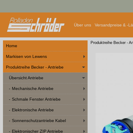
Über uns
Versandpreise & -L
Produktreihe Becker - An
Home
Markisen von Lewens
Produktreihe Becker - Antriebe
Übersicht Antriebe
Mechanische Antriebe
Schmale Fenster Antriebe
Elektronische Antriebe
Sonnenschutzantriebe Kabel
Elektronischer ZIP Antriebe