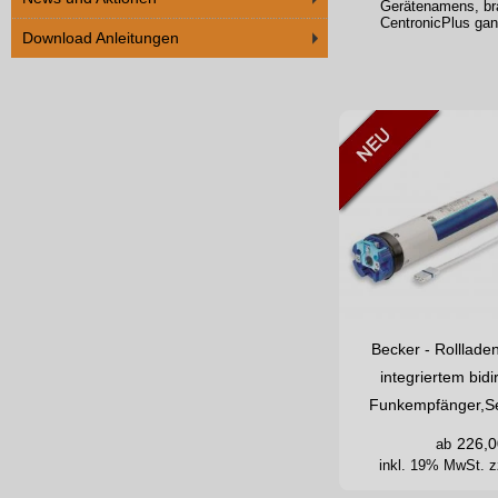
Gerätenamens, br
CentronicPlus gan
Download Anleitungen
Becker - Rolllade
integriertem bid
Funkempfänger,Se
226,0
ab
inkl. 19% MwSt.
z