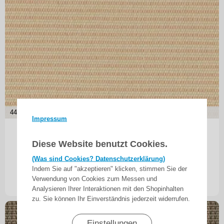
44,00
€ je m²
Impressum
Markisentuch Uni - Feinstruktur, Caffe - Braun
Diese Website benutzt Cookies.
UPF 50+, Acryl 1, Stoff-Nr. 15100
(Was sind Cookies? Datenschutzerklärung)
Indem Sie auf "akzeptieren" klicken, stimmen Sie der
44,00
€
ab
Verwendung von Cookies zum Messen und
inkl. 19% MwSt.
zzgl. Versand
Analysieren Ihrer Interaktionen mit den Shopinhalten
zu. Sie können Ihr Einverständnis jederzeit widerrufen.
Einstellungen