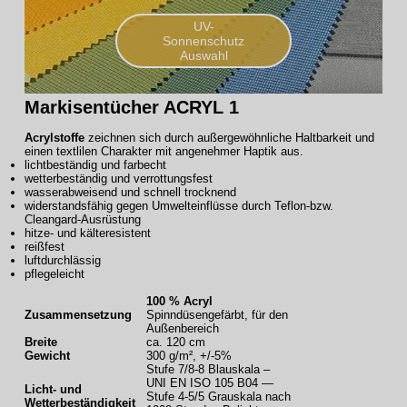
UV-
Sonnenschutz
Auswahl
Markisentücher ACRYL 1
Acrylstoffe
zeichnen sich durch außergewöhnliche Haltbarkeit und
einen textlilen Charakter mit angenehmer Haptik aus.
lichtbeständig und farbecht
wetterbeständig und verrottungsfest
wasserabweisend und schnell trocknend
widerstandsfähig gegen Umwelteinflüsse durch Teflon-bzw.
Cleangard-Ausrüstung
hitze- und kälteresistent
reißfest
luftdurchlässig
pflegeleicht
100 % Acryl
Zusammensetzung
Spinndüsengefärbt, für den
Außenbereich
Breite
ca. 120 cm
Gewicht
300 g/m², +/-5%
Stufe 7/8-8 Blauskala –
UNI EN ISO 105 B04 —
Licht- und
Stufe 4-5/5 Grauskala nach
Wetterbeständigkeit