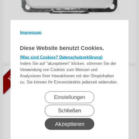
WTS - Kontrollschalter (Aus-Wechsel) m.
Impressum
Glimmlampe, o. Rahmen UP
Diese Website benutzt Cookies.
40,95
€
ab
inkl. 19% MwSt.
zzgl. Versand
(Was sind Cookies? Datenschutzerklärung)
Indem Sie auf "akzeptieren" klicken, stimmen Sie der
Verwendung von Cookies zum Messen und
Analysieren Ihrer Interaktionen mit den Shopinhalten
zu. Sie können Ihr Einverständnis jederzeit widerrufen.
Einstellungen
Schließen
Akzeptieren