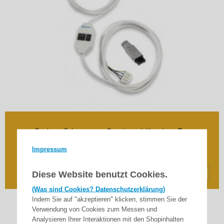
Becker - Schnurtaster-Garnitur mit Kupplung Typ
STAK 3
Impressum
64,90
€
Diese Website benutzt Cookies.
inkl. 19% MwSt.
zzgl. Versand
(Was sind Cookies? Datenschutzerklärung)
Indem Sie auf "akzeptieren" klicken, stimmen Sie der
Verwendung von Cookies zum Messen und
Analysieren Ihrer Interaktionen mit den Shopinhalten