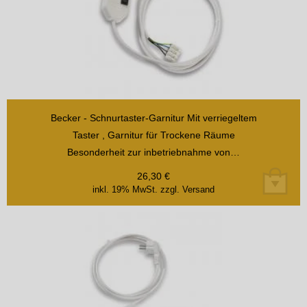
Becker - Schnurtaster-Garnitur Mit verriegeltem
Taster , Garnitur für Trockene Räume
Besonderheit zur inbetriebnahme von…
26,30
€
inkl. 19% MwSt.
zzgl. Versand