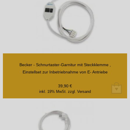
Becker - Schnurtaster-Garnitur mit Steckklemme ,
Einstellset zur Inbetriebnahme von E- Antriebe
39,90
€
inkl. 19% MwSt.
zzgl. Versand