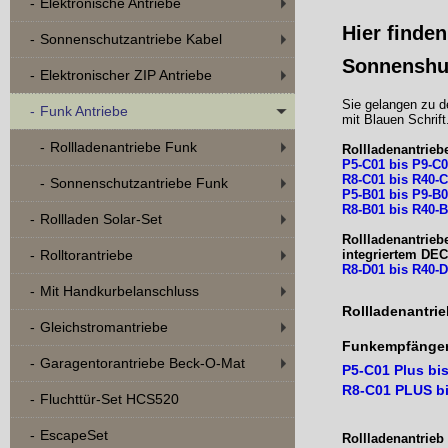
Elektronische Antriebe
Hier finde
Sonnenschutzantriebe Kabel
Sonnenshu
Elektronischer ZIP Antriebe
Sie gelangen zu d
Funk Antriebe
mit Blauen Schrift
Rollladenantriebe Funk
Rollladenantrieb
P5-C01 bis P9-C
R8-C01 bis R40-
Sonnenschutzantriebe Funk
P5-B01 bis P9-B
R8-B01 bis R40
Rollladen Solar-Set
Rollladenantrieb
integriertem DE
Rolltorantriebe
R8-D01 bis R40-
Mit Handkurbelanschluss
Rollladenantrie
Gleichstromantriebe
Funkempfänge
Garagentorantriebe Beck-O-Mat
P5-C01 Plus bi
R8-C01 PLUS b
Fluchttür-Set HCS520
EscapeSet
Rollladenantrieb