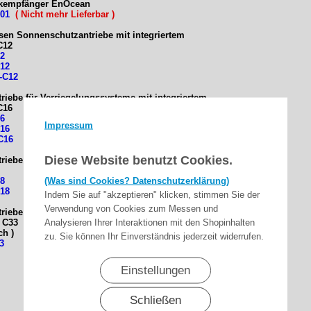
nkempfänger EnOcean
N01
( Nicht mehr Lieferbar )
kisen Sonnenschutzantriebe
mit integriertem
C12
12
C12
-C12
riebe für Verriegelungssysteme
mit integriertem
C16
16
Impressum
C16
-C16
Diese Website benutzt Cookies.
iebe (ZIP) mit integriertem Funkempfänger: C18
(Was sind Cookies? Datenschutzerklärung)
18
C18
Indem Sie auf "akzeptieren" klicken, stimmen Sie der
Verwendung von Cookies zum Messen und
riebe für Nothandbedienung mit integriertem
Analysieren Ihrer Interaktionen mit den Shopinhalten
 C33
ch )
zu. Sie können Ihr Einverständnis jederzeit widerrufen.
3
Einstellungen
Schließen