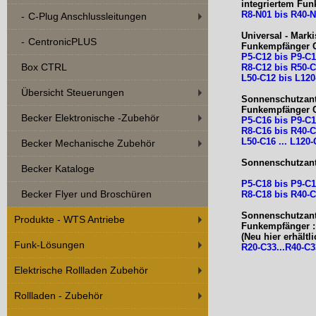
integriertem Fu
R8-N01 bis R40-
C-Plug Anschlussleitungen
Universal - Mar
CentronicPLUS
Funkempfänger 
P5-C12 bis P9-C
Box CTRL
R8-C12 bis R50-
L50-C12 bis L120
Übersicht Steuerungen
Sonnenschutzant
Funkempfänger 
Becker Elektronische -Zubehör
P5-C16 bis P9-C
R8-C16 bis R40-
L50-C16 ... L120
Becker Mechanische Zubehör
Sonnenschutzantr
Becker Kataloge
P5-C18 bis P9-C
Becker Flyer und Broschüren
R8-C18 bis R40-
Sonnenschutzant
Produkte - WTS Antriebe
Funkempfänger :
(Neu hier erhältli
Funk-Lösungen
R20-C33...R40-C3
Elektrische Rollladen Zubehör
Rollladen - Zubehör