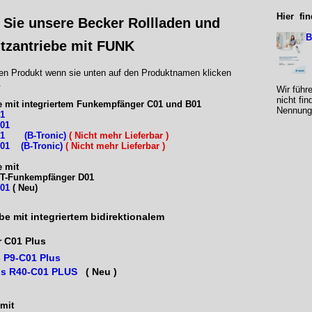
Hier fi
n Sie unsere Becker Rollladen und
B
tzantriebe mit FUNK
en Produkt wenn sie unten auf den Produktnamen klicken
.
Wir führ
nicht fin
e mit
integriertem Funkempfänger C01 und B01
Nennung 
01
C01
01
(B-Tronic)
( Nicht mehr Lieferbar )
-B01
(B-Tronic)
( Nicht mehr Lieferbar )
e mit
CT-Funkempfänger D01
D01
( Neu)
be mit integriertem bidirektionalem
r C01 Plus
s P9-C01 Plus
is R40-C01 PLUS
( Neu )
 mit