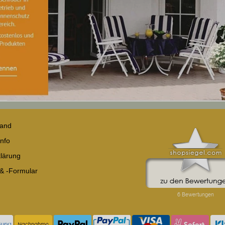
sand
nfo
lärung
 & -Formular