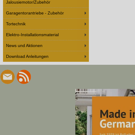
Jalousiemotor/Zubehör
Garagentorantriebe - Zubehör
Tortechnik
Elektro-Installationsmaterial
News und Aktionen
Download Anleitungen