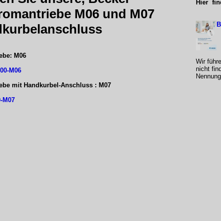
Hier fi
tromantriebe M06 und M07
B
dkurbelanschluss
ebe: M06
Wir führ
nicht fin
200-M06
Nennung 
ebe mit Handkurbel-Anschluss : M07
0-M07