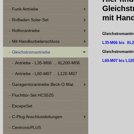
Gleichs
Funk Antriebe
mit Han
Rollladen Solar-Set
Rolltorantriebe
Gleichstromantri
Mit Handkurbelanschluss
L35-M06 bis XL
Gleichstromantri
Gleichstromantriebe
L60-M07 bis L12
Antriebe - L35-M06 ... XL200-M06
Antriebe - L60-M07 ... L120-M07
Garagentorantriebe Beck-O-Mat
Fluchttür-Set HCS520
EscapeSet
C-Plug Anschlussleitungen
CentronicPLUS