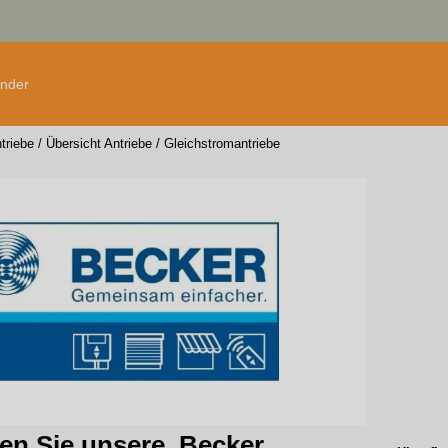
änder
triebe
/
Übersicht Antriebe
/
Gleichstromantriebe
den Sie unsere, Becker