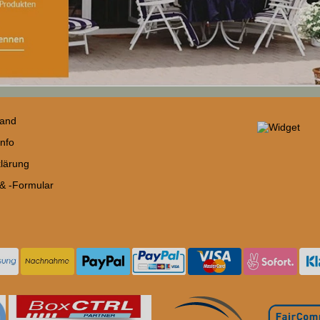
sand
nfo
lärung
 & -Formular