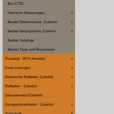
Box CTRL
Übersicht Steuerungen
Becker Elektronische -Zubehör
Becker Mechanische Zubehör
Becker Kataloge
Becker Flyer und Broschüren
Produkte - WTS Antriebe
Funk-Lösungen
Elektrische Rollladen Zubehör
Rollladen - Zubehör
Jalousiemotor/Zubehör
Garagentorantriebe - Zubehör
Tortechnik