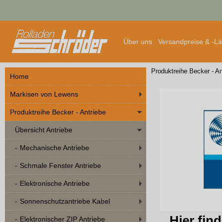
Über uns
Versandpreise & -L
Produktreihe Becker - An
Home
Markisen von Lewens
Produktreihe Becker - Antriebe
Übersicht Antriebe
Mechanische Antriebe
Schmale Fenster Antriebe
Elektronische Antriebe
Sonnenschutzantriebe Kabel
Hier fin
Elektronischer ZIP Antriebe