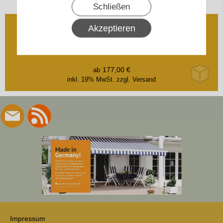
Schließen
P5-16-E01 5Nm
P9-16-E01 9Nm
Akzeptieren
Becker - Rollladenantriebe P5-E01 bis P9-E01
Serie P-E01
177,00
€
ab
inkl. 19% MwSt.
zzgl. Versand
Impressum