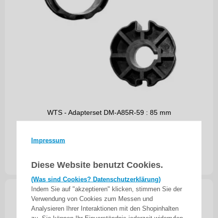
WTS - Adapterset DM-A85R-59 : 85 mm
Rundwelle mit Nut nur für Maxi - Rohrmotoren Ø
59 mm, Serie DM-59 + DMH-59
Impressum
22,90
€
inkl. 19% MwSt.
zzgl. Versand
Diese Website benutzt Cookies.
(Was sind Cookies? Datenschutzerklärung)
Indem Sie auf "akzeptieren" klicken, stimmen Sie der
Verwendung von Cookies zum Messen und
Analysieren Ihrer Interaktionen mit den Shopinhalten
zu. Sie können Ihr Einverständnis jederzeit widerrufen.