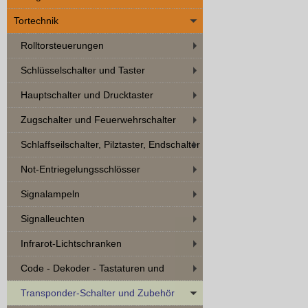
Tortechnik
Rolltorsteuerungen
Schlüsselschalter und Taster
Hauptschalter und Drucktaster
Zugschalter und Feuerwehrschalter
Schlaffseilschalter, Pilztaster, Endschalter
Not-Entriegelungsschlösser
Signalampeln
Signalleuchten
Infrarot-Lichtschranken
Code - Dekoder - Tastaturen und
Zubehör
Transponder-Schalter und Zubehör