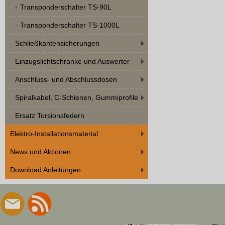
Transponderschalter TS-90L
Transponderschalter TS-1000L
Schließkantensicherungen
Einzugslichtschranke und Auswerter
Anschluss- und Abschlussdosen
Spiralkabel, C-Schienen, Gummiprofile
Ersatz Torsionsfedern
Elektro-Installationsmaterial
News und Aktionen
Download Anleitungen