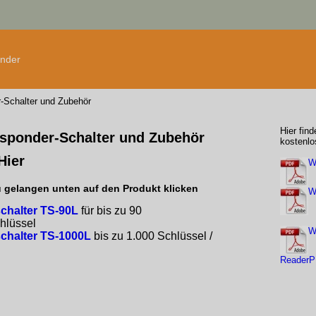
änder
-Schalter und Zubehör
Hier fin
sponder-Schalter und Zubehör
kostenlo
 Hier
W
 gelangen unten auf den Produkt klicken
W
chalter TS-90L
für bis zu 90
hlüssel
W
chalter TS-1000L
bis zu 1.000 Schlüssel /
ReaderP