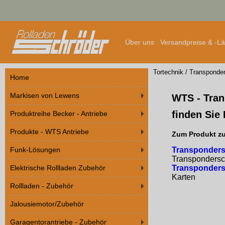
Über uns
Versandpreise & -L
Tortechnik
/
Transponder
Home
Markisen von Lewens
WTS - Tran
finden Sie
Produktreihe Becker - Antriebe
Produkte - WTS Antriebe
Zum Produkt zu
Funk-Lösungen
Transponders
Transpondersc
Elektrische Rollladen Zubehör
Transponders
Karten
Rollladen - Zubehör
Jalousiemotor/Zubehör
Garagentorantriebe - Zubehör