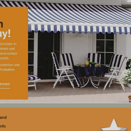
sand
nfo