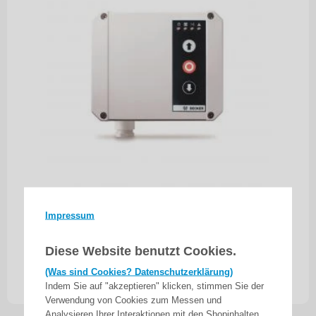
Becker Centronic Beck-O-Tronic 6 , 40,685MHZ ,
Impressum
Torsteuerung zum Ansteuern eines Rohrantriebes
Diese Website benutzt Cookies.
mit mechanischer oder elektronischer…
(Was sind Cookies? Datenschutzerklärung)
220,00
€
ab
Indem Sie auf "akzeptieren" klicken, stimmen Sie der
inkl. 19% MwSt.
zzgl. Versand
Verwendung von Cookies zum Messen und
Analysieren Ihrer Interaktionen mit den Shopinhalten