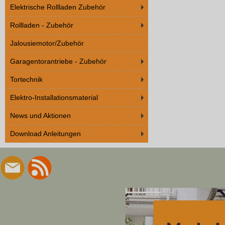
Elektrische Rollladen Zubehör
Rollladen - Zubehör
Jalousiemotor/Zubehör
Garagentorantriebe - Zubehör
Tortechnik
Elektro-Installationsmaterial
News und Aktionen
Download Anleitungen