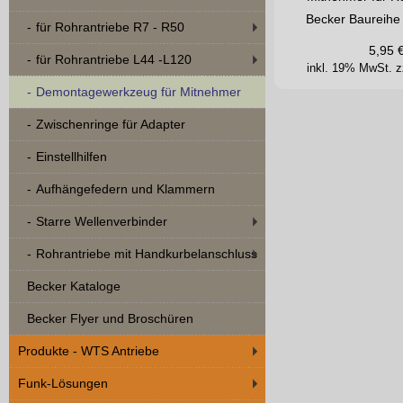
Becker Baureihe 
für Rohrantriebe R7 - R50
5,95
für Rohrantriebe L44 -L120
inkl. 19% MwSt.
z
Demontagewerkzeug für Mitnehmer
Zwischenringe für Adapter
Einstellhilfen
Aufhängefedern und Klammern
Starre Wellenverbinder
Rohrantriebe mit Handkurbelanschluss
Becker Kataloge
Becker Flyer und Broschüren
Produkte - WTS Antriebe
Funk-Lösungen