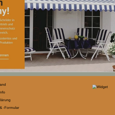
sand
nfo
lärung
 & -Formular