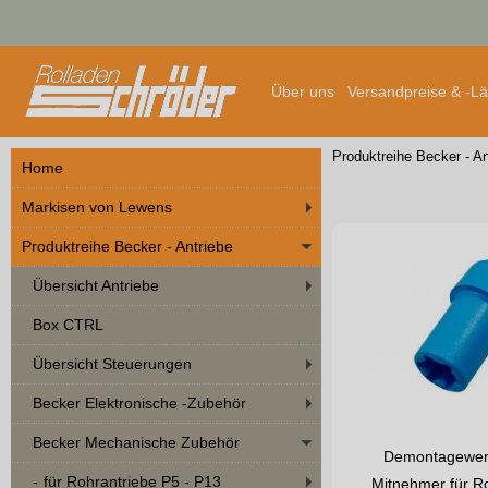
Über uns
Versandpreise & -L
Produktreihe Becker - An
Home
Markisen von Lewens
Produktreihe Becker - Antriebe
Übersicht Antriebe
Box CTRL
Übersicht Steuerungen
Becker Elektronische -Zubehör
Becker Mechanische Zubehör
Demontagewer
für Rohrantriebe P5 - P13
Mitnehmer für R