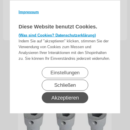
Befestigungsklammer zur Montage von
Jalousiemotoren Serie DMJ an
Impressum
Jalousie-Oberschienen bzw. U-Profilen
Diese Website benutzt Cookies.
6,90
€
inkl. 19% MwSt.
zzgl. Versand
(Was sind Cookies? Datenschutzerklärung)
Indem Sie auf "akzeptieren" klicken, stimmen Sie der
Verwendung von Cookies zum Messen und
Analysieren Ihrer Interaktionen mit den Shopinhalten
zu. Sie können Ihr Einverständnis jederzeit widerrufen.
Einstellungen
Schließen
Akzeptieren