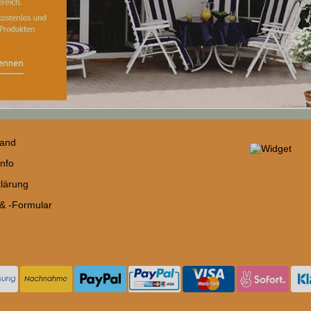
sand
nfo
lärung
 & -Formular