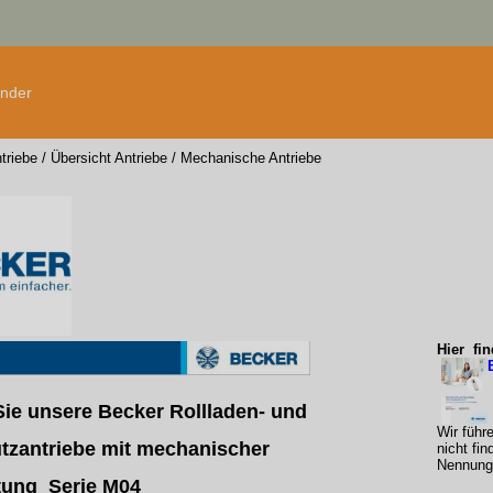
änder
triebe
/
Übersicht Antriebe
/
Mechanische Antriebe
Hier fi
Sie unsere Becker Rollladen- und
Wir führ
zantriebe mit mechanischer
nicht fin
Nennung 
tung Serie M04