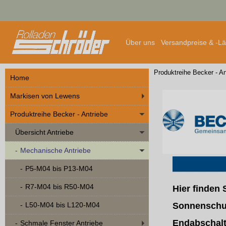
Über uns
Versandpreise & -L
Produktreihe Becker - An
Home
Markisen von Lewens
Produktreihe Becker - Antriebe
Übersicht Antriebe
Mechanische Antriebe
P5-M04 bis P13-M04
R7-M04 bis R50-M04
Hier finden 
L50-M04 bis L120-M04
Sonnenschut
Endabschal
Schmale Fenster Antriebe