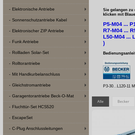
Elektronische Antriebe
Sie gelangen zu
klicken mit Blaue
Sonnenschutzantriebe Kabel
P5-M04 ... P
R7-M04 ... R
Elektronischer ZIP Antriebe
L50-M04 ...
Funk Antriebe
)
Rollladen Solar-Set
Bedienungsanlei
Rolltorantriebe
Mit Handkurbelanschluss
Gleichstromantriebe
P3-30...L120-11 
Garagentorantriebe Beck-O-Mat
Alle
Becker
Fluchttür-Set HCS520
EscapeSet
C-Plug Anschlussleitungen