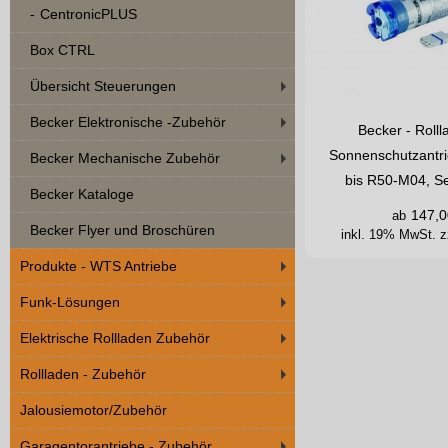
CentronicPLUS
Box CTRL
Übersicht Steuerungen
Becker Elektronische -Zubehör
Becker - Roll
Sonnenschutzant
Becker Mechanische Zubehör
bis R50-M04, S
Becker Kataloge
147,0
ab
Becker Flyer und Broschüren
inkl. 19% MwSt.
z
Produkte - WTS Antriebe
Funk-Lösungen
Elektrische Rollladen Zubehör
Rollladen - Zubehör
Jalousiemotor/Zubehör
Garagentorantriebe - Zubehör