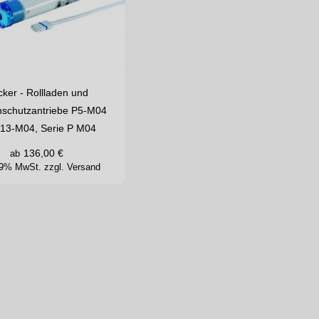
ker - Rollladen und
schutzantriebe P5-M04
P13-M04, Serie P M04
136,00
€
ab
 19% MwSt.
zzgl. Versand