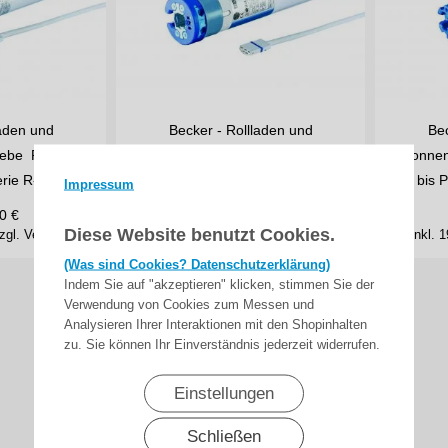
laden und
Becker - Rollladen und
Bec
riebe R7-M04
Sonnenschutzantriebe
Sonnen
erie R-M04
L50-M04 bis L120-M04, Serie…
bis 
Impressum
0
€
222,00
€
ab
Diese Website benutzt Cookies.
zgl. Versand
inkl. 19% MwSt.
zzgl. Versand
inkl.
(Was sind Cookies? Datenschutzerklärung)
Indem Sie auf "akzeptieren" klicken, stimmen Sie der
Verwendung von Cookies zum Messen und
Analysieren Ihrer Interaktionen mit den Shopinhalten
zu. Sie können Ihr Einverständnis jederzeit widerrufen.
Einstellungen
Schließen