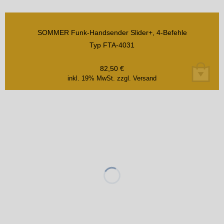
SOMMER Funk-Handsender Slider+, 4-Befehle
Typ FTA-4031
82,50
€
inkl. 19% MwSt.
zzgl. Versand