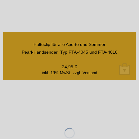
Halteclip für alle Aperto und Sommer
Pearl-Handsender Typ FTA-4045 und FTA-4018
24,95
€
inkl. 19% MwSt.
zzgl. Versand