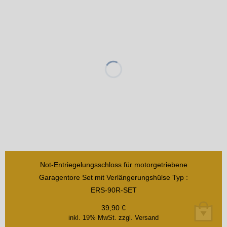
Not-Entriegelungsschloss für motorgetriebene
Garagentore Set mit Verlängerungshülse Typ :
ERS-90R-SET
39,90
€
inkl. 19% MwSt.
zzgl. Versand