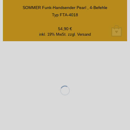
SOMMER Funk-Handsender Pearl , 4-Befehle
Typ FTA-4018
54,90
€
inkl. 19% MwSt.
zzgl. Versand