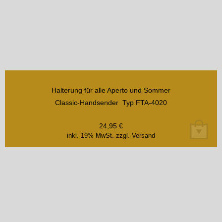
Halterung für alle Aperto und Sommer
Classic-Handsender Typ FTA-4020
24,95
€
inkl. 19% MwSt.
zzgl. Versand