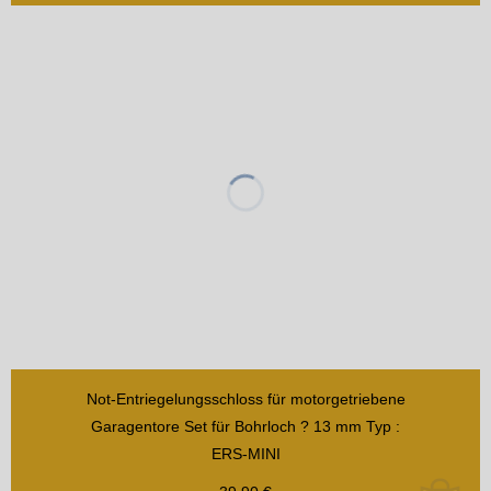
Not-Entriegelungsschloss für motorgetriebene
Garagentore Set für Bohrloch ? 13 mm Typ :
ERS-MINI