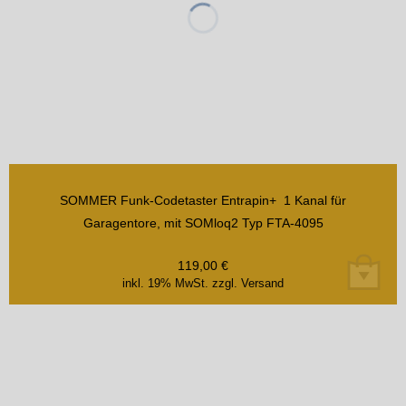
SOMMER Funk-Codetaster Entrapin+ 1 Kanal für
Garagentore, mit SOMloq2 Typ FTA-4095
119,00
€
inkl. 19% MwSt.
zzgl. Versand