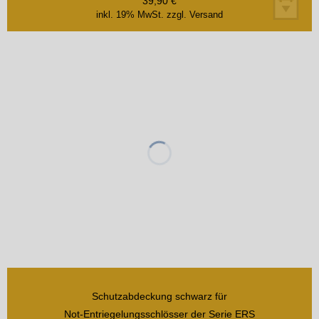
39,90
€
inkl. 19% MwSt.
zzgl. Versand
Schutzabdeckung schwarz für
Not-Entriegelungsschlösser der Serie ERS