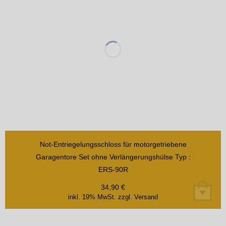
Not-Entriegelungsschloss für motorgetriebene
Garagentore Set ohne Verlängerungshülse Typ :
ERS-90R
34,90
€
inkl. 19% MwSt.
zzgl. Versand