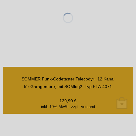
SOMMER Funk-Codetaster Telecody+ 12 Kanal
für Garagentore, mit SOMloq2 Typ FTA-4071
129,90
€
inkl. 19% MwSt.
zzgl. Versand