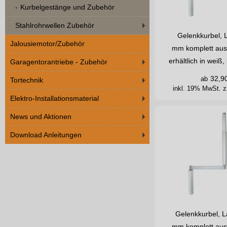
Kurbelgestänge und Zubehör
Stahlrohrwellen Zubehör
Gelenkkurbel, 
Jalousiemotor/Zubehör
mm komplett aus
erhältlich in wei
Garagentorantriebe - Zubehör
32,9
ab
Tortechnik
inkl. 19% MwSt.
z
Elektro-Installationsmaterial
News und Aktionen
Download Anleitungen
Gelenkkurbel, 
mm komplett aus