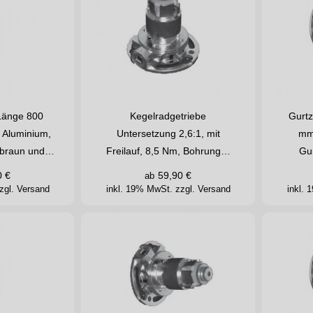
Länge 800
Kegelradgetriebe
Gurtz
 Aluminium,
Untersetzung 2,6:1, mit
mm 
ß, braun und…
Freilauf, 8,5 Nm, Bohrung…
Gu
0
€
59,90
€
ab
zgl. Versand
inkl. 19% MwSt.
zzgl. Versand
inkl.