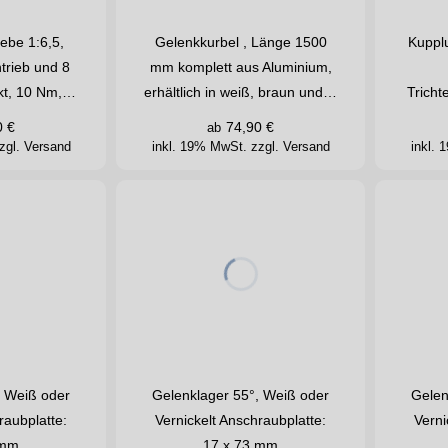
iebe 1:6,5,
Gelenkkurbel , Länge 1500
Kupplu
trieb und 8
mm komplett aus Aluminium,
kt, 10 Nm,…
erhältlich in weiß, braun und…
Trich
0
€
74,90
€
ab
zgl. Versand
inkl. 19% MwSt.
zzgl. Versand
inkl.
, Weiß oder
Gelenklager 55°, Weiß oder
Gelen
raubplatte:
Vernickelt Anschraubplatte:
Verni
 mm
17 x 73 mm