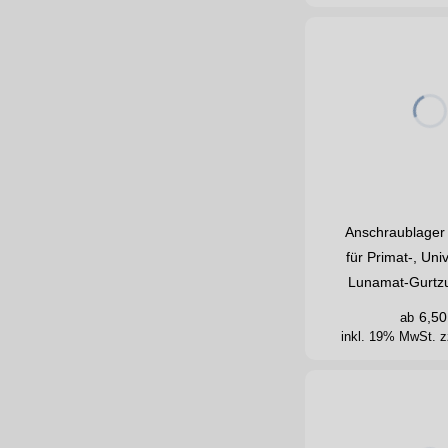
Anschraublager 
für Primat-, Uni
Lunamat-Gurtzu
6,50
ab
inkl. 19% MwSt.
z