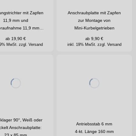
ngstrichter mit Zapfen
Anschraubplatte mit Zapfen
11,9 mm und
zur Montage von
teraufnahme 11,9 mm…
Mini-Kurbelgetrieben
19,90
€
9,90
€
ab
ab
 19% MwSt.
zzgl. Versand
inkl. 19% MwSt.
zzgl. Versand
klager 90°, Weiß oder
Antriebsstab 6 mm
ckelt Anschraubplatte:
4-kt. Länge 160 mm
23 x 85 mm