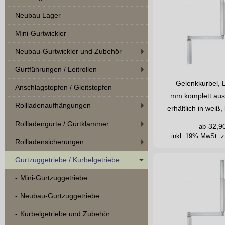
Neubau Lager
Mini-Gurtwickler
Neubau-Gurtwickler und Zubehör
Gurtführungen / Leitrollen
Gelenkkurbel, 
Anschlagstopfen / Gleitstopfen
mm komplett aus
Rollladenaufhängungen
erhältlich in wei
Rollladengurte / Gurtklammer
32,9
ab
inkl. 19% MwSt.
z
Rollladensicherungen
Gurtzuggetriebe / Kurbelgetriebe
Mini-Gurtzuggetriebe
Neubau-Gurtzuggetriebe
Kurbelgetriebe und Zubehör