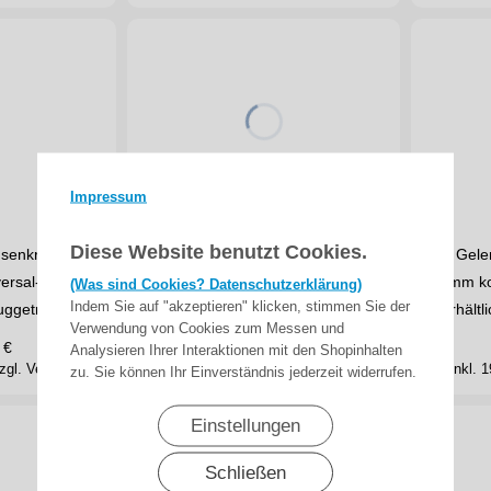
Impressum
Diese Website benutzt Cookies.
senkrecht,
Steckgurtscheibe Ø 165 mm,
Gele
versal- und
für Mini-Gurtzuggetriebe für
mm ko
(Was sind Cookies? Datenschutzerklärung)
Indem Sie auf "akzeptieren" klicken, stimmen Sie der
ggetriebe
12 m Gurt
erhält
Verwendung von Cookies zum Messen und
€
6,50
€
ab
Analysieren Ihrer Interaktionen mit den Shopinhalten
zgl. Versand
inkl. 19% MwSt.
zzgl. Versand
inkl.
zu. Sie können Ihr Einverständnis jederzeit widerrufen.
Einstellungen
Schließen