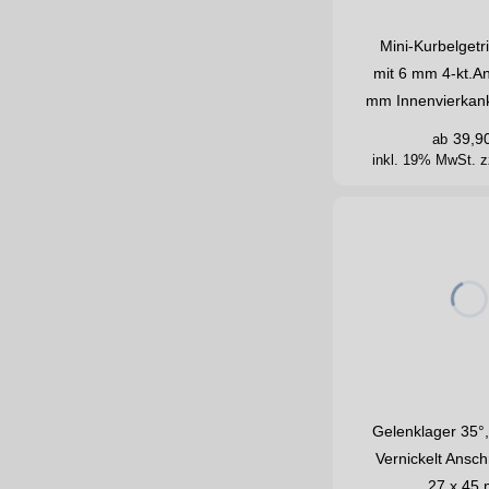
Mini-Kurbelgetr
mit 6 mm 4-kt.An
mm Innenvierkan
39,9
ab
inkl. 19% MwSt.
z
Gelenklager 35°
Vernickelt Ansch
27 x 45