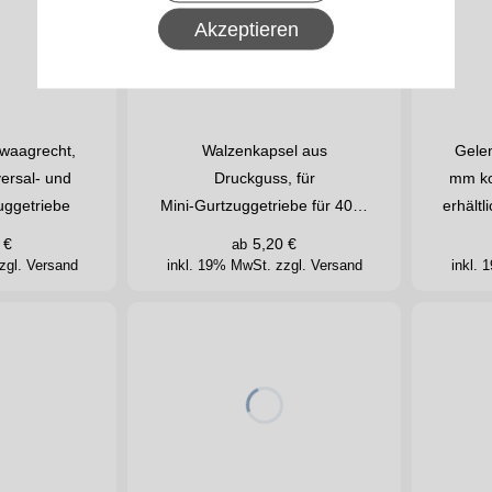
Akzeptieren
waagrecht,
Walzenkapsel aus
Gelen
versal- und
Druckguss, für
mm ko
ggetriebe
Mini-Gurtzuggetriebe für 40…
erhält
€
5,20
€
ab
zgl. Versand
inkl. 19% MwSt.
zzgl. Versand
inkl.