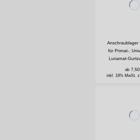
Anschraublager 
für Primat-, Uni
Lunamat-Gurtzu
7,50
ab
inkl. 19% MwSt.
z