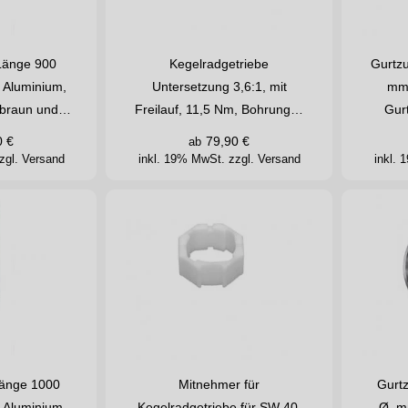
Länge 900
Kegelradgetriebe
Gurtzu
 Aluminium,
Untersetzung 3,6:1, mit
mm,
ß, braun und…
Freilauf, 11,5 Nm, Bohrung…
Gur
0
€
79,90
€
ab
zgl. Versand
inkl. 19% MwSt.
zzgl. Versand
inkl.
Länge 1000
Mitnehmer für
Gurtz
 Aluminium,
Kegelradgetriebe für SW 40,
Ø mm