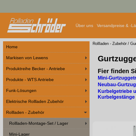
Über uns
Versandpreise & -L
Rollladen - Zubehör
/
Gur
Home
Gurtzugge
Markisen von Lewens
Produktreihe Becker - Antriebe
Fier finden S
Mini-Gurtzugget
Produkte - WTS Antriebe
Neubau-Gurtzug
Funk-Lösungen
Kurbelgetriebe 
Kurbelgestänge
Elektrische Rollladen Zubehör
Rollladen - Zubehör
Rollladen-Montage-Set / Lager
Mini-Lager