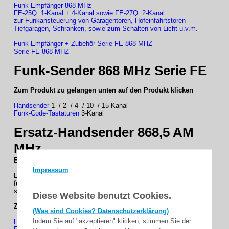
Funk-Empfänger 868 MHz
FE-25Q: 1-Kanal + 4-Kanal sowie FE-27Q: 2-Kanal
zur Funkansteuerung von Garagentoren, Hofeinfahrtstoren
Tiefgaragen, Schranken, sowie zum Schalten von Licht u.v.m.
Funk-Empfänger + Zubehör Serie FE 868 MHZ
Serie FE 868 MHZ
Funk-Sender 868 MHz Serie FE
Zum Produkt zu gelangen unten auf den Produkt klicken
Handsender
1- / 2- / 4- / 10- / 15-Kanal
Funk-Code-Tastaturen
3-Kanal
Ersatz-Handsender 868,5 AM
MHz
Ersatz Sender + Funkmodul
für Weller, Roma, Alulux, Bernal
Impressum
Ersatz-Handsender und Funkmodul
für Weller, Roma, Alulux sowie Bernal Handsender
sowie Funkempfänger und Steuerungen mit 868,5 MHz AM
Diese Website benutzt Cookies.
Zum Produkt zu gelangen unten auf den Produkt klicken
(Was sind Cookies? Datenschutzerklärung)
Indem Sie auf "akzeptieren" klicken, stimmen Sie der
Handsender