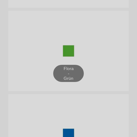
Flora
-
Grün