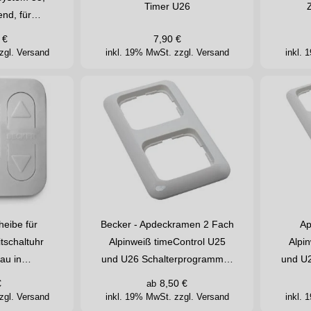
Timer U26
end, für…
€
7,90
€
zgl. Versand
inkl. 19% MwSt.
zzgl. Versand
inkl.
heibe für
Becker - Apdeckramen 2 Fach
Ap
tschaltuhr
Alpinweiß timeControl U25
Alpi
bau in…
und U26 Schalterprogramm…
und U
€
8,50
€
ab
zgl. Versand
inkl. 19% MwSt.
zzgl. Versand
inkl.