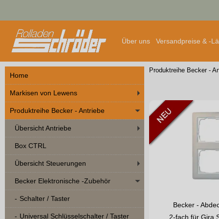
Über uns
Versandpreise & -L
Produktreihe Becker - An
Home
Markisen von Lewens
Produktreihe Becker - Antriebe
Übersicht Antriebe
Box CTRL
Übersicht Steuerungen
Becker Elektronische -Zubehör
Schalter / Taster
Becker - Abde
Universal Schlüsselschalter / Taster
2-fach für Gira