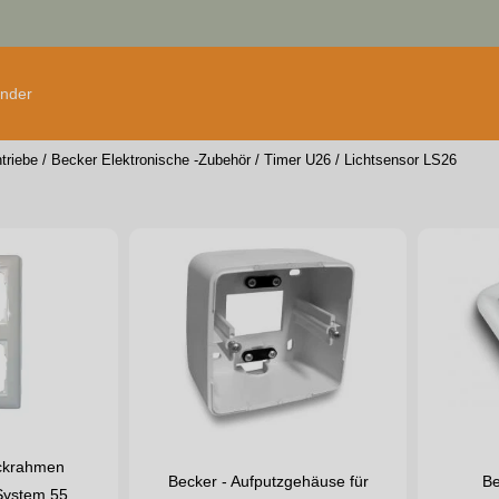
änder
triebe
/
Becker Elektronische -Zubehör
/
Timer U26 / Lichtsensor LS26
ckrahmen
Becker - Aufputzgehäuse für
Be
 System 55,