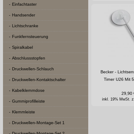
Einfachtaster
Handsender
Lichtschranke
Funkfernsteuerung
Spiralkabel
Abschlussstopfen
Druckwellen-Schlauch
Becker - Lichtsen
Timer U26 Mit 
Druckwellen-Kontaktschalter
Kabelklemmdose
29,90
inkl. 19% MwSt.
z
Gummiprofilleiste
Klemmleiste
Druckwellen-Montage-Set 1
Druckwellen-Montage-Set 2