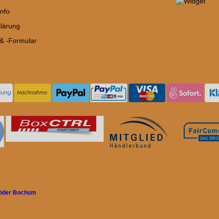
nfo
lärung
 & -Formular
röder Bochum