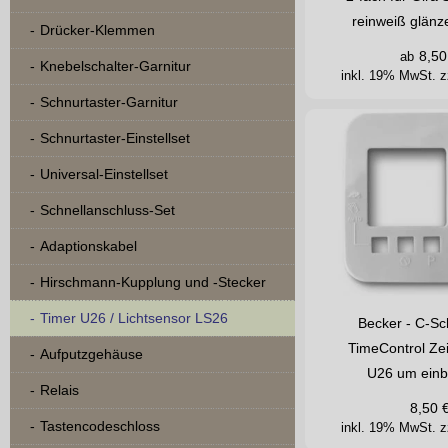
reinweiß glänz
Drücker-Klemmen
8,50
ab
Knebelschalter-Garnitur
inkl. 19% MwSt.
z
Schnurtaster-Garnitur
Schnurtaster-Einstellset
Universal-Einstellset
Schnellanschluss-Set
Adaptionskabel
Hirschmann-Kupplung und -Stecker
Timer U26 / Lichtsensor LS26
Becker - C-Sc
TimeControl Zei
Aufputzgehäuse
U26 um ein
Relais
8,50
Tastencodeschloss
inkl. 19% MwSt.
z