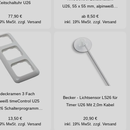
Zeitschaltuhr U26
U26, 55 x 55 mm, alpinweiß…
77,90
€
8,50
€
ab
 19% MwSt.
zzgl. Versand
inkl. 19% MwSt.
zzgl. Versand
deckramen 3 Fach
Becker - Lichtsensor LS26 für
nweiß timeControl U25
Timer U26 Mit 2,0m Kabel
26 Schalterprogramm…
13,50
€
20,90
€
 19% MwSt.
zzgl. Versand
inkl. 19% MwSt.
zzgl. Versand