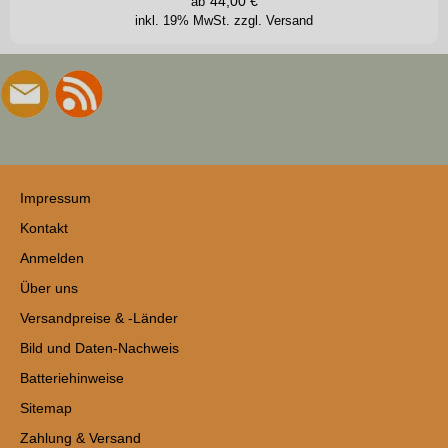
44,00
€
ab
inkl. 19% MwSt.
zzgl. Versand
Impressum
Kontakt
Anmelden
Über uns
Versandpreise & -Länder
Bild und Daten-Nachweis
Batteriehinweise
Sitemap
Zahlung & Versand