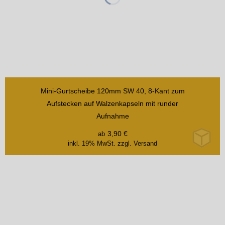
Mini-Gurtscheibe 120mm SW 40, 8-Kant zum
Aufstecken auf Walzenkapseln mit runder
Aufnahme
3,90
€
ab
inkl. 19% MwSt.
zzgl. Versand