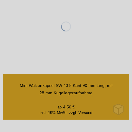
Mini-Walzenkapsel SW 40 8 Kant 90 mm lang, mit
28 mm Kugellageraufnahme
4,50
€
ab
inkl. 19% MwSt.
zzgl. Versand