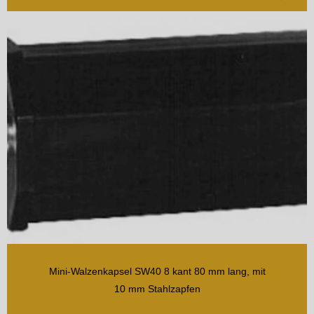
Mini-Walzenkapsel SW40 8 kant 80 mm lang, mit
10 mm Stahlzapfen