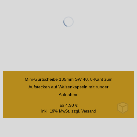
Mini-Gurtscheibe 135mm SW 40, 8-Kant zum
Aufstecken auf Walzenkapseln mit runder
Aufnahme
4,90
€
ab
inkl. 19% MwSt.
zzgl. Versand