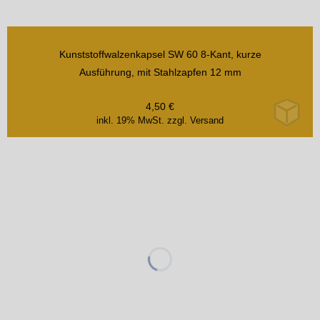
Kunststoffwalzenkapsel SW 60 8-Kant, kurze
Ausführung, mit Stahlzapfen 12 mm
4,50
€
inkl. 19% MwSt.
zzgl. Versand