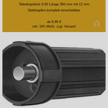
Teleskopstück S 60 Länge 350 mm mit 12 mm
Stahlzapfen,komplett einschiebbar
8,95
€
ab
inkl. 19% MwSt.
zzgl. Versand