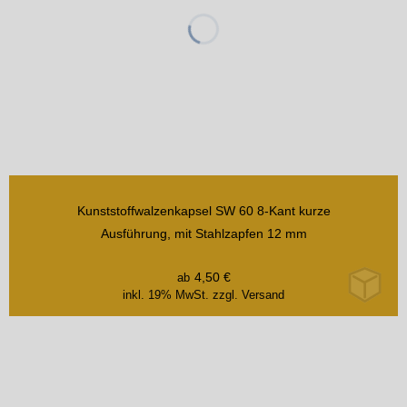
Kunststoffwalzenkapsel SW 60 8-Kant kurze
Ausführung, mit Stahlzapfen 12 mm
4,50
€
ab
inkl. 19% MwSt.
zzgl. Versand