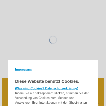
Impressum
Diese Website benutzt Cookies.
Universal-Wellenkupplung SM 60, passend zu
(Was sind Cookies? Datenschutzerklärung)
Stahlrohrwelle S 60 + M 60
Indem Sie auf "akzeptieren" klicken, stimmen Sie der
Verwendung von Cookies zum Messen und
Analysieren Ihrer Interaktionen mit den Shopinhalten
22,90
€
ab