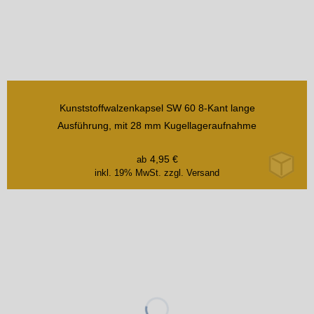
Kunststoffwalzenkapsel SW 60 8-Kant lange
Ausführung, mit 28 mm Kugellageraufnahme
4,95
€
ab
inkl. 19% MwSt.
zzgl. Versand