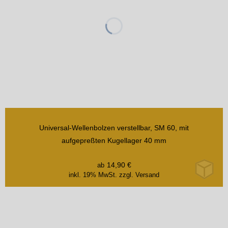
Universal-Wellenbolzen verstellbar, SM 60, mit
aufgepreßten Kugellager 40 mm
14,90
€
ab
inkl. 19% MwSt.
zzgl. Versand