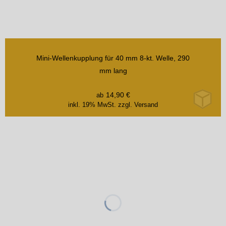
Mini-Wellenkupplung für 40 mm 8-kt. Welle, 290
mm lang
14,90
€
ab
inkl. 19% MwSt.
zzgl. Versand