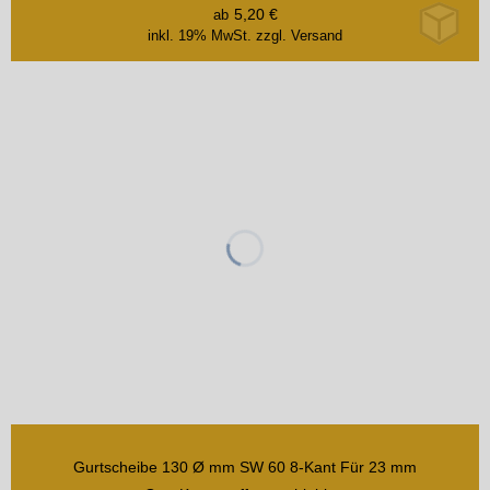
5,20
€
ab
inkl. 19% MwSt.
zzgl. Versand
Gurtscheibe 130 Ø mm SW 60 8-Kant Für 23 mm