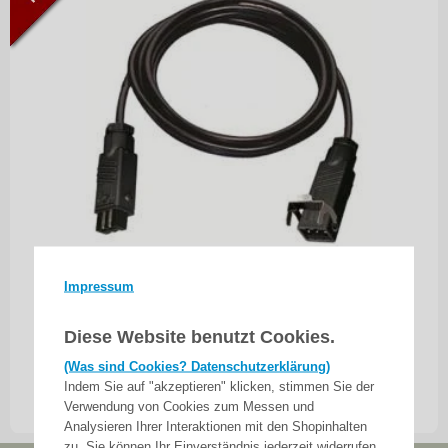
Impressum
WTS - Hirschmann Leitungsverlängerung mit
Stecker Stas-3 + Kupplung Stak-3 IP54 0,5 m bis
Diese Website benutzt Cookies.
10,5 m länge erhältlich
(Was sind Cookies? Datenschutzerklärung)
Indem Sie auf "akzeptieren" klicken, stimmen Sie der
48,90
€
ab
Verwendung von Cookies zum Messen und
inkl. 19% MwSt.
zzgl. Versand
Analysieren Ihrer Interaktionen mit den Shopinhalten
zu. Sie können Ihr Einverständnis jederzeit widerrufen.