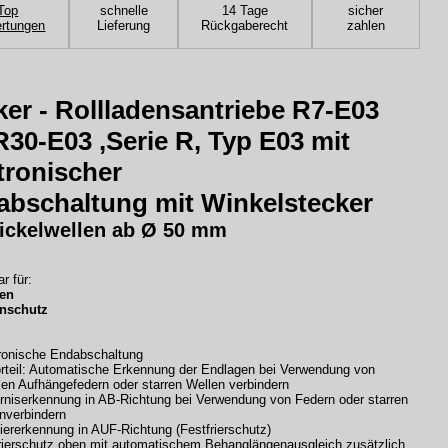
Top
schnelle
14 Tage
sicher
rtungen
Lieferung
Rückgaberecht
zahlen
er - Rollladensantriebe R7-E03
R30-E03 ,Serie R, Typ E03 mit
tronischer
bschaltung mit Winkelstecker
ickelwellen ab Ø 50 mm
r für:
den
enschutz
ronische Endabschaltung
orteil: Automatische Erkennung der Endlagen bei Verwendung von
blen Aufhängefedern oder starren Wellen verbindern
rniserkennung in AB-Richtung bei Verwendung von Federn oder starren
nverbindern
iererkennung in AUF-Richtung (Festfrierschutz)
rierschutz oben mit automatischem Behanglängenausgleich zusätzlich