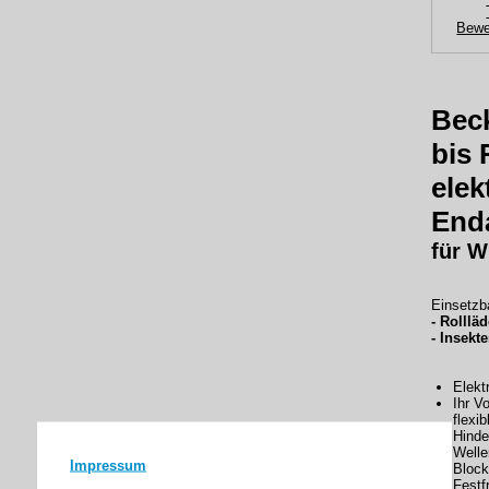
Bewe
Beck
bis 
elek
Enda
für W
Einsetzba
- Rolllä
- Insekt
Elekt
Ihr V
flexi
Hinde
Welle
Impressum
Block
Festf