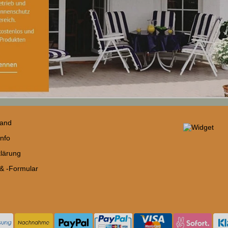
sand
nfo
lärung
 & -Formular