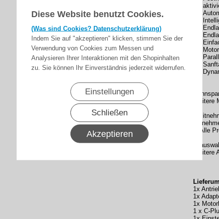
aktivi
Diese Website benutzt Cookies.
Autom
Intel
Endla
(Was sind Cookies? Datenschutzerklärung)
Endla
Indem Sie auf "akzeptieren" klicken, stimmen Sie der
Einfa
Verwendung von Cookies zum Messen und
Motor
Paral
Analysieren Ihrer Interaktionen mit den Shopinhalten
Sanft
zu. Sie können Ihr Einverständnis jederzeit widerrufen.
Dynam
Einstellungen
Nennspan
Weitere 
Schließen
* Mitneh
Mitnehme
** Alle P
Akzeptieren
je auswa
Weitere 
Lieferum
1x Antri
1x Adapt
1x Motor
1 x C-Pl
1x Einstel