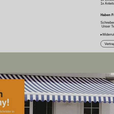
1x Anleit
Haben F
Schreibe
Unser Te
▸Widerru
Vertra