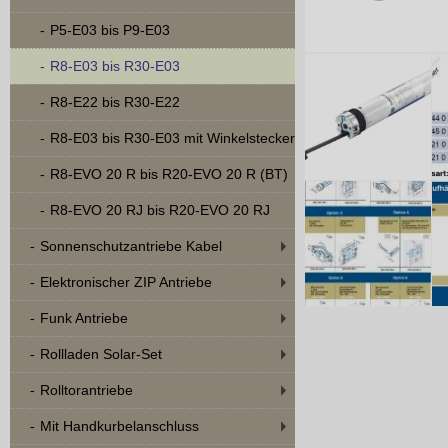
P5-E03 bis P9-E03
R8-E03 bis R30-E03
R8-E22 bis R30-E22
R8-E03 bis R30-E03 mit Winkelstecker
R8-EVO 20 R bis R20-EVO 20 R (BT)
R8-EVO 20 RJ bis R20-EVO 20 RJ
Sonnenschutzantriebe Kabel
Elektronischer ZIP Antriebe
Funk Antriebe
Rollladen Solar-Set
Rolltorantriebe
Mit Handkurbelanschluss