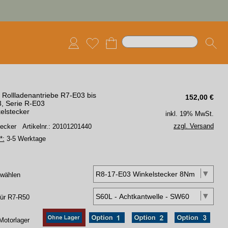
 Rollladenantriebe R7-E03 bis
152,00
€
, Serie R-E03
elstecker
inkl. 19% MwSt.
zzgl. Versand
Becker
Artikelnr.: 20101201440
*:
3-5 Werktage
swählen
für R7-R50
Motorlager