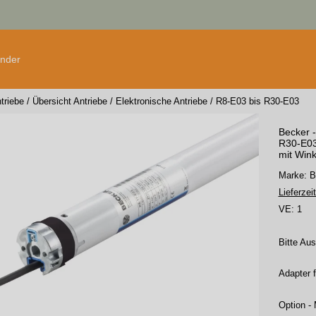
änder
triebe
/
Übersicht Antriebe
/
Elektronische Antriebe
/
R8-E03 bis R30-E03
Becker -
R30-E03
mit Wink
Marke: 
Lieferzeit
VE:
1
Bitte Au
Adapter 
Option - 