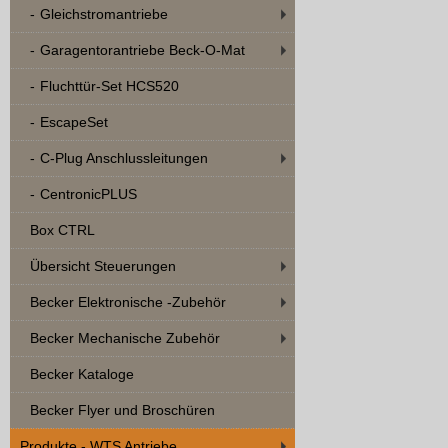
Gleichstromantriebe
Garagentorantriebe Beck-O-Mat
Fluchttür-Set HCS520
EscapeSet
C-Plug Anschlussleitungen
CentronicPLUS
Box CTRL
Übersicht Steuerungen
Becker Elektronische -Zubehör
Becker Mechanische Zubehör
Becker Kataloge
Becker Flyer und Broschüren
Produkte - WTS Antriebe