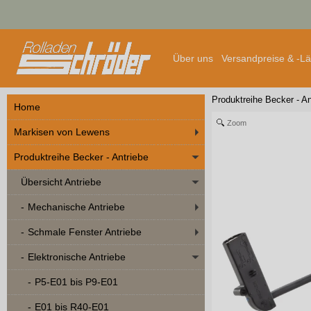
Über uns
Versandpreise & -L
Produktreihe Becker - An
Home
Zoom
Markisen von Lewens
Produktreihe Becker - Antriebe
Übersicht Antriebe
Mechanische Antriebe
Schmale Fenster Antriebe
Elektronische Antriebe
P5-E01 bis P9-E01
E01 bis R40-E01