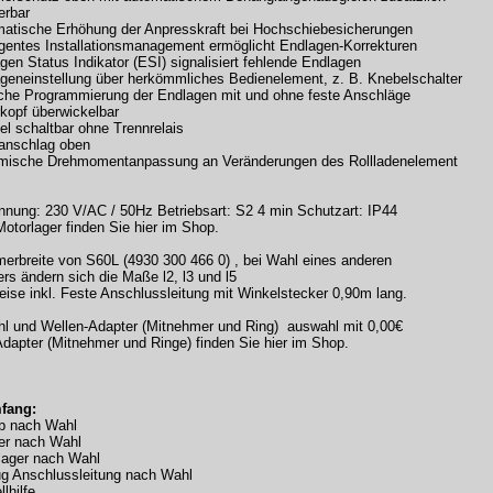
erbar
atische Erhöhung der Anpresskraft bei Hochschiebesicherungen
ligentes Installationsmanagement ermöglicht Endlagen-Korrekturen
gen Status Indikator (ESI) signalisiert fehlende Endlagen
geneinstellung über herkömmliches Bedienelement, z. B. Knebelschalter
che Programmierung der Endlagen mit und ohne feste Anschläge
kopf überwickelbar
lel schaltbar ohne Trennrelais
anschlag oben
ische Drehmomentanpassung an Veränderungen des Rollladenelement
nung: 230 V/AC / 50Hz Betriebsart: S2 4 min Schutzart: IP44
Motorlager finden Sie hier im Shop.
merbreite von S60L (4930 300 466 0) , bei Wahl eines anderen
rs ändern sich die Maße l2, l3 und l5
reise inkl. Feste Anschlussleitung mit Winkelstecker 0,90m lang.
hl und Wellen-Adapter (Mitnehmer und Ring) auswahl mit 0,00€
Adapter (Mitnehmer und Ringe) finden Sie hier im Shop.
fang:
eb nach Wahl
er nach Wahl
lager nach Wahl
ug Anschlussleitung nach Wahl
lhilfe