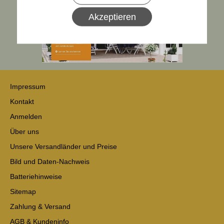
Akzeptieren
Impressum
Kontakt
Anmelden
Über uns
Unsere Versandländer und Preise
Bild und Daten-Nachweis
Batteriehinweise
Sitemap
Zahlung & Versand
AGB & Kundeninfo