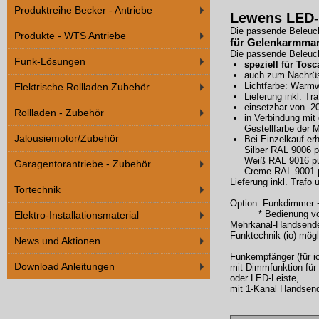
Produktreihe Becker - Antriebe
Lewens LED-
Die passende Beleuc
Produkte - WTS Antriebe
für Gelenkarmma
Die passende Beleuc
Funk-Lösungen
speziell für Tos
auch zum Nachrü
Lichtfarbe: Warmw
Elektrische Rollladen Zubehör
Lieferung inkl. T
einsetzbar von -2
Rollladen - Zubehör
in Verbindung mit 
Gestellfarbe der M
Jalousiemotor/Zubehör
Bei Einzelkauf erhä
Silber RAL 9006 p
Weiß RAL 9016 pu
Garagentorantriebe - Zubehör
Creme RAL 9001 p
Lieferung inkl. Trafo
Tortechnik
Option: Funkdimmer 
* Bedienung von F
Elektro-Installationsmaterial
Mehrkanal-Handsender
Funktechnik (io) mögl
News und Aktionen
Funkempfänger (für i
Download Anleitungen
mit Dimmfunktion für
oder LED-Leiste,
mit 1-Kanal Hands