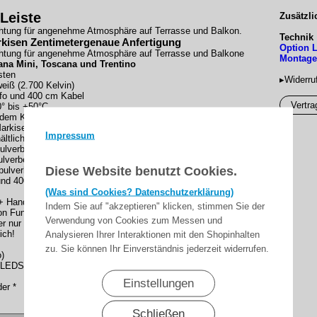
Leiste
Zusätzli
htung für angenehme Atmosphäre auf Terrasse und Balkon.
Technik 
rkisen
Zentimetergenaue Anfertigung
Option L
htung für angenehme Atmosphäre auf Terrasse und Balkone
Montagea
cana Mini, Toscana und Trentino
sten
▸Widerru
eiß (2.700 Kelvin)
rafo und 400 cm Kabel
Vertra
0° bis +50°C
dem Kauf einer Fertigmarkise wird die Lichtleiste in
arkise geliefert
Impressum
ltlich in:
ulverbeschichtet
lverbeschichtet
Diese Website benutzt Cookies.
ulverbeschichtet
 und 400 cm Kabel
(Was sind Cookies? Datenschutzerklärung)
+ Handsender
Indem Sie auf "akzeptieren" klicken, stimmen Sie der
unkdimmer + Markise über einen
Verwendung von Cookies zum Messen und
 nur bei Markisenmotor gleicher
ich!
Analysieren Ihrer Interaktionen mit den Shopinhalten
zu. Sie können Ihr Einverständnis jederzeit widerrufen.
o)
 LEDSpotleiste
Einstellungen
ender *
Schließen