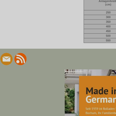
Anlagenbrei
(cm)
250
300
350
400
450
500
550