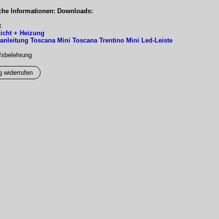
che Informationen: Downloads:
:
icht + Heizung
nleitung Toscana Mini Toscana Trentino Mini Led-Leiste
fsbelehrung
g widerrufen