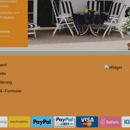
sand
nfo
lärung
 & -Formular