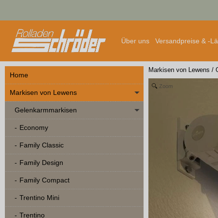
Über uns
Versandpreise & -L
Markisen von Lewens
/
Home
Zoom
Markisen von Lewens
Gelenkarmmarkisen
Economy
Family Classic
Family Design
Family Compact
Trentino Mini
Trentino