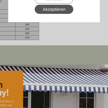
te
Länge LED-leiste
(cm)
Akzeptieren
230
280
330
380
430
480
530