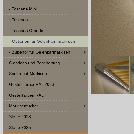
Toscana Mini
Toscana
Toscana Grande
Optionen für Gelenkarmmarkisen
Zubehör für Gelenkarmarkisen
Glasdach und Beschattung
Senkrecht-Markisen
Gestell farbenRAL 2023
Gestellfarben RAL
Markisentücher
Stoffe 2023
Stoffe 2025