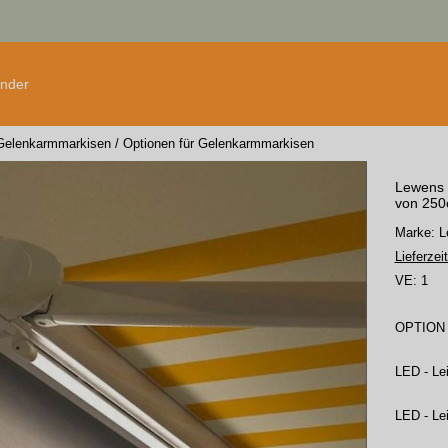
änder
Gelenkarmmarkisen
/
Optionen für Gelenkarmmarkisen
Lewens 
von 250
Marke:
Lieferzeit
VE:
1
OPTION 
LED - Le
LED - Le