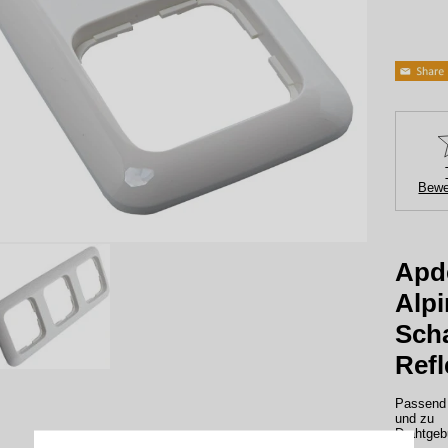
Bewe
Apd
Alpi
Sch
Refl
Passend 
und zu
Drahtgeb