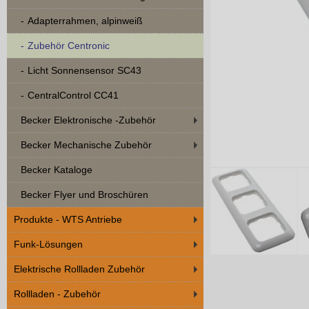
Adapterrahmen, alpinweiß
Zubehör Centronic
Licht Sonnensensor SC43
CentralControl CC41
Becker Elektronische -Zubehör
Becker Mechanische Zubehör
Becker Kataloge
Becker Flyer und Broschüren
Produkte - WTS Antriebe
Funk-Lösungen
Elektrische Rollladen Zubehör
Rollladen - Zubehör