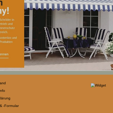
sand
nfo
lärung
 & -Formular