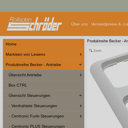
Über uns
Versandpreise & -L
Produktreihe Becker - An
Home
Zoom
Markisen von Lewens
Produktreihe Becker - Antriebe
Übersicht Antriebe
Box CTRL
Übersicht Steuerungen
Verdrahtete Steuerungen
Centronic Funk-Steuerungen
Centronic PLUS Steuerungen