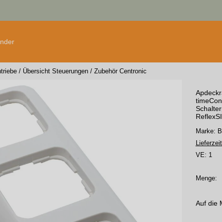
änder
triebe
/
Übersicht Steuerungen
/
Zubehör Centronic
Apdeckr
timeCon
Schalte
ReflexSI
Marke: 
Lieferzeit
VE:
1
Menge:
Auf die 