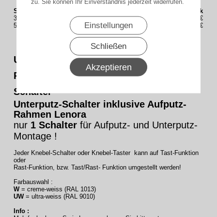
zu. Sie können Ihr Einverständnis jederzeit widerrufen.
Staffelung (Stück)
Preis(Brutto) / Stück
3
31,90€
Einstellungen
5
29,90€
Schließen
Universal Jalousieschalter für trockene
Akzeptieren
Räume Auswahl als Knebel Taster oder
Schalter
Unterputz-Schalter inklusive Aufputz-
Rahmen Lenora
nur
1 Schalter
für Aufputz- und Unterputz-
Montage !
Jeder Knebel-Schalter oder Knebel-Taster kann auf Tast-Funktion
oder
Rast-Funktion, bzw. Tast/Rast- Funktion umgestellt werden!
Farbauswahl :
W
= creme-weiss (RAL 1013)
UW
= ultra-weiss (RAL 9010)
Info :