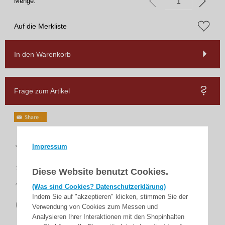
Menge:
Auf die Merkliste
In den Warenkorb
Frage zum Artikel
Top
Impressum
Bewertungen
schnelle
Lieferung
Diese Website benutzt Cookies.
14 Tage
(Was sind Cookies? Datenschutzerklärung)
Rückgaberecht
Indem Sie auf "akzeptieren" klicken, stimmen Sie der
sicher
Verwendung von Cookies zum Messen und
zahlen
Analysieren Ihrer Interaktionen mit den Shopinhalten