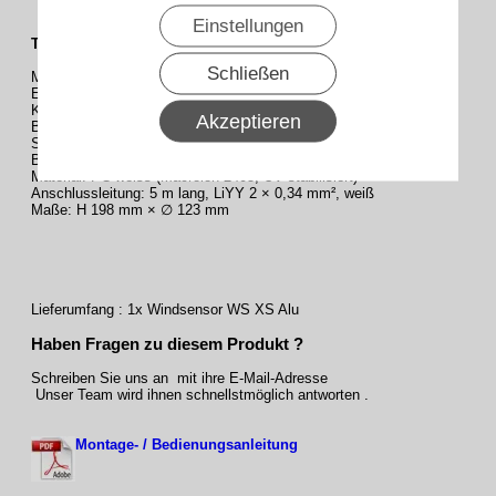
Einstellungen
Technische Daten:
Schließen
Messbereich: 2 – 32 m/s
Elektr. Ausgang: 0 – 94 Hz bei 32 m/s
Kontaktart: 1 Reedschalter
Akzeptieren
Belastung: max. 36 m/s kurzzeitig
Schaltleistung: 5VA, max. 30 VDC, max. 0,25 A
Betriebstemperaturbereich: -20 °C bis +70 °C
Material: PC-weiss (Macrolon 2405, UV stabilisiert)
Anschlussleitung: 5 m lang, LiYY 2 × 0,34 mm², weiß
Maße: H 198 mm × ∅ 123 mm
Lieferumfang : 1x Windsensor WS XS Alu
Haben Fragen zu diesem Produkt ?
Schreiben Sie uns an mit ihre E-Mail-Adresse
Unser Team wird ihnen schnellstmöglich antworten .
Montage- / Bedienungsanleitung