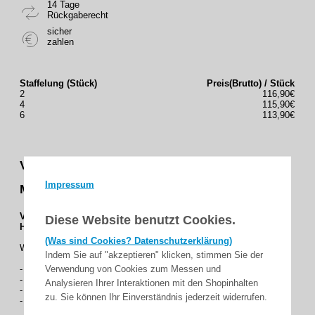
14 Tage
Rückgaberecht
sicher
zahlen
Staffelung (Stück)
Preis(Brutto) / Stück
2
116,90€
4
115,90€
6
113,90€
Vestamatic - Windsensor WS XS Alu zur
Impressum
Messung der Windgeschwindigkeit
V-S2104
Diese Website benutzt Cookies.
Hersteller-Nr : 01100410
(Was sind Cookies? Datenschutzerklärung)
Windsensor WS XS Alu
Indem Sie auf "akzeptieren" klicken, stimmen Sie der
Verwendung von Cookies zum Messen und
- zur Messung der Windgeschwindigkeit
- zur Montage auf Aluminiumbügel (V-S2152)
Analysieren Ihrer Interaktionen mit den Shopinhalten
- mit 5 m Anschlusskabel
zu. Sie können Ihr Einverständnis jederzeit widerrufen.
- Maße ( H x Ø ): 198 x 123 mm