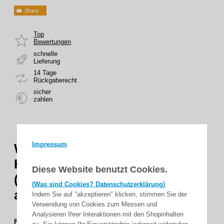
Top
Bewertungen
schnelle
Lieferung
14 Tage
Rückgaberecht
sicher
zahlen
Impressum
WTS - Funk-Code-Tastatur 3-
Kanal: KeeLoq-System
Diese Website benutzt Cookies.
(Hopping-Code),
Tastaturfeld
(Was sind Cookies? Datenschutzerklärung)
aus Folie, IP 65
FE 868,30 MHz
Indem Sie auf "akzeptieren" klicken, stimmen Sie der
Verwendung von Cookies zum Messen und
Analysieren Ihrer Interaktionen mit den Shopinhalten
Funk-Code-Tastatur 3-Kanal: KeeLoq-System (Hopping-Code),
zu. Sie können Ihr Einverständnis jederzeit widerrufen.