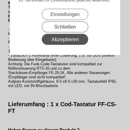
868,30 MHz.,
Tastaturfeld aus Folie, IP 65
im Aufputz-Kunststoffgehäuse, mit Batterie
Einstellungen
Betriebsspannung: 9V
Blockbatterie
Schließen
- bis zu 3 verschiedene Passiercodes einlernbar (2 bis 6 Ziffern
können festgelegt werden)
- Steuerung von 1 Funkempfänger / Torantrieb mit bis zu 3 versch.
Akzeptieren
Passiercodes, oder
- Steuerung von max. 3 Funkempfängern / Torantrieben mit jeweils
1 Passiercode
- zusätzlich 1 Funkkanal ohne Codierung, z.B. für Licht (direkte
Bedienung über Klingeltaste)
Achtung: Die Funk-Code-Tastaturen sind kompatibel zur
Rolltorsteuerung RTS-16 und zu dem
Steckdosen-Empfänger FE-20-1K. Alle anderen Steuerungen
/Empfänger sind nicht kompatibel!
Aufputz-Kunststoffgehäuse, 8 0 x8 0 x30 mm, Tastaturfeld IP65,
mit LED, mit 9V-Blockbatterie
Lieferumfang : 1 x Cod-Tastatur FF-CS-
FT
Haben Fragen zu diesem Produkt ?