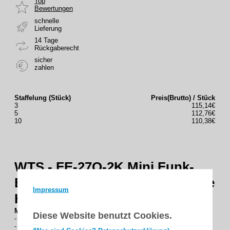
Top
Bewertungen
schnelle
Lieferung
14 Tage
Rückgaberecht
sicher
zahlen
Staffelung (Stück)
Preis(Brutto) / Stück
3
115,14€
5
112,76€
10
110,38€
WTS - FE-27Q-2K Mini Funk-
Empfänger, 230V, 2-Kanal (ohne
Impressum
Handsender)
Mini Funk-Empfänger FE-27Q 230V, 2-Kanal
Diese Website benutzt Cookies.
- 2 leistungsstarke, potentialfreie Relaisausgänge mit Schließer
- sehr kompaktes Gehäuse (ABOX von els spelsberg) inklusive