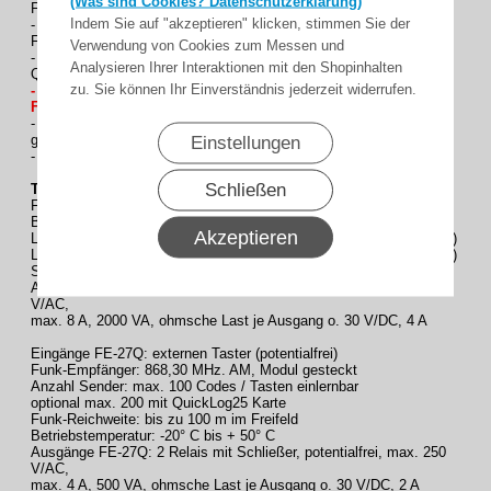
(Was sind Cookies? Datenschutzerklärung)
Funkmodul (aufgesteckt)
Indem Sie auf "akzeptieren" klicken, stimmen Sie der
- QuickLearn Option mit Sendern der Q-Reihe (ermöglicht
Fernlernen weiterer Sender)
Verwendung von Cookies zum Messen und
- Speichererweiterung und Datensicherung über optionale
Analysieren Ihrer Interaktionen mit den Shopinhalten
QuickLog25 Zusatzkarte möglich
zu. Sie können Ihr Einverständnis jederzeit widerrufen.
- zusätzliche Ansteuerung per Smartphone über optionales
Funk & Smartphone Modul möglich
- wählbare Betriebsarten je Kanal / Ausgang: Impuls, Stromstoß,
gezielt EIN/AUS, „Auto-OFF“
Einstellungen
- (eine genauere Beschreibung der Betriebsarten siehe FE-25Q)
Schließen
Technische Daten:
FE-27Q
Betriebsspannung: 230 V + 10 %, 50 Hz.
Akzeptieren
Leistungsaufnahme FE-25Q: ca. 5 W (alle Ausgänge eingeschaltet)
Leistungsaufnahme FE-27Q: ca. 3 W (alle Ausgänge eingeschaltet)
Standby-Verbrauch: < 0,5 W
Ausgänge FE-25Q: 4 Relais mit Wechsler, potentialfrei, max. 250
V/AC,
max. 8 A, 2000 VA, ohmsche Last je Ausgang o. 30 V/DC, 4 A
Eingänge FE-27Q: externen Taster (potentialfrei)
Funk-Empfänger: 868,30 MHz. AM, Modul gesteckt
Anzahl Sender: max. 100 Codes / Tasten einlernbar
optional max. 200 mit QuickLog25 Karte
Funk-Reichweite: bis zu 100 m im Freifeld
Betriebstemperatur: -20° C bis + 50° C
Ausgänge FE-27Q: 2 Relais mit Schließer, potentialfrei, max. 250
V/AC,
max. 4 A, 500 VA, ohmsche Last je Ausgang o. 30 V/DC, 2 A