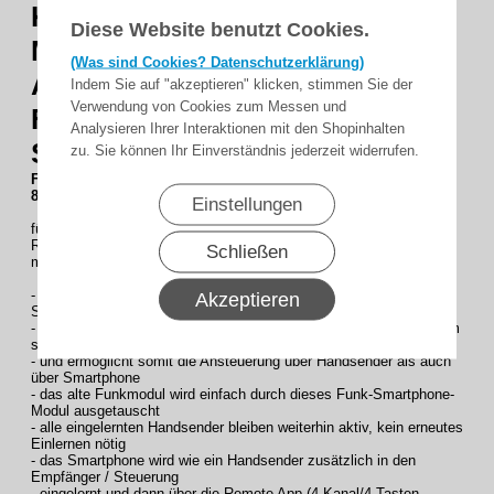
Kombi-Steckmodul :
868,30
Diese Website benutzt Cookies.
MHz
ermöglicht die Tor-
(Was sind Cookies? Datenschutzerklärung)
Ansteuerung (oder Licht) über
Indem Sie auf "akzeptieren" klicken, stimmen Sie der
Verwendung von Cookies zum Messen und
Funksender sowie über
Analysieren Ihrer Interaktionen mit den Shopinhalten
Smartphone
zu. Sie können Ihr Einverständnis jederzeit widerrufen.
FE-Z-SMART Funk und Smartphone Kombi-Steckmodul :
868,30 MHz.,
Einstellungen
für FE-Funkempfänger oder
RTS-Rolltorsteuerungen
Schließen
mit gestecktem Funkmodul
- mit diesem Funk-Smartphone-Modul werden die Funk- und
Akzeptieren
Smartphone-Welt vereint
- dieses Modul macht einen Funkempfänger / Rolltorsteuerung zum
smarten Gerät
- und ermöglicht somit die Ansteuerung über Handsender als auch
über Smartphone
- das alte Funkmodul wird einfach durch dieses Funk-Smartphone-
Modul ausgetauscht
- alle eingelernten Handsender bleiben weiterhin aktiv, kein erneutes
Einlernen nötig
- das Smartphone wird wie ein Handsender zusätzlich in den
Empfänger / Steuerung
- eingelernt und dann über die Remote App (4-Kanal/4-Tasten