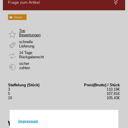
Frage zum Artikel
Top
Bewertungen
schnelle
Lieferung
14 Tage
Rückgaberecht
sicher
zahlen
Staffelung (Stück)
Preis(Brutto) / Stück
3
110,19€
5
107,81€
10
105,43€
Impressum
WTS - Funk und Smartphone