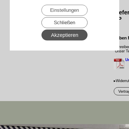
Einstellungen
Liefe
AP
Schließen
Akzeptieren
Haben 
Schreibe
Unser Te
Un
▸Widerru
Vertra