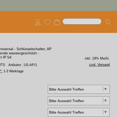
iversal - Schlüsselschalter, AP
ende wassergeschützt -
t IP 54
inkl. 19% MwSt.
zzgl. Versand
 WTS
Artikelnr.: US-AP/1
*:
1-3 Werktage