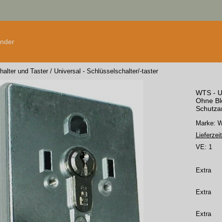
änder
halter und Taster
/
Universal - Schlüsselschalter/-taster
WTS - Un
Ohne Bl
Schutzar
Marke:
Lieferzeit
VE:
1
Extra
Extra
Extra