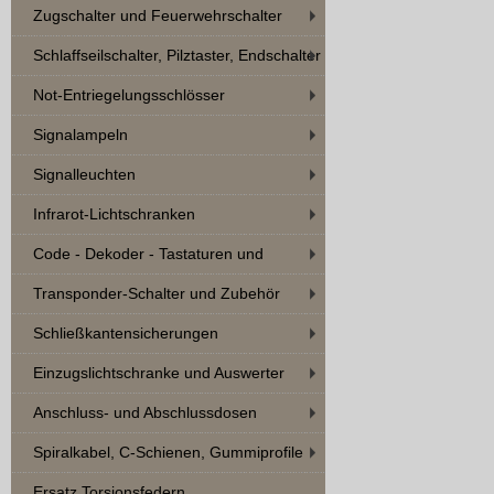
Zugschalter und Feuerwehrschalter
Schlaffseilschalter, Pilztaster, Endschalter
Not-Entriegelungsschlösser
Signalampeln
Signalleuchten
Infrarot-Lichtschranken
Code - Dekoder - Tastaturen und
Zubehör
Transponder-Schalter und Zubehör
Schließkantensicherungen
Einzugslichtschranke und Auswerter
Anschluss- und Abschlussdosen
Spiralkabel, C-Schienen, Gummiprofile
Ersatz Torsionsfedern