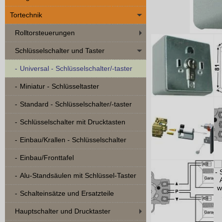
Tortechnik
Rolltorsteuerungen
Schlüsselschalter und Taster
Universal - Schlüsselschalter/-taster
Miniatur - Schlüsseltaster
Standard - Schlüsselschalter/-taster
Schlüsselschalter mit Drucktasten
Einbau/Krallen - Schlüsselschalter
Einbau/Fronttafel
Alu-Standsäulen mit Schlüssel-Taster
Schalteinsätze und Ersatzteile
Hauptschalter und Drucktaster