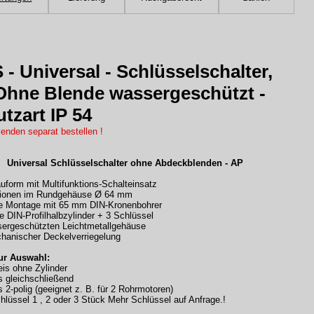
- Universal - Schlüsselschalter,
Ohne Blende wassergeschützt -
tzart IP 54
enden separat bestellen !
 Universal Schlüsselschalter ohne
Abdeckblenden
- A
P
uform mit Multifunktions-Schalteinsatz
ionen im Rundgehäuse Ø 64 mm
he Montage mit 65 mm DIN-Kronenbohrer
ve DIN-Profilhalbzylinder + 3 Schlüssel
sergeschützten Leichtmetallgehäuse
chanischer Deckelverriegelung
ur Auswahl:
eis ohne Zylinder
s gleichschließend
 2-polig (geeignet z. B. für 2 Rohrmotoren)
hlüssel 1 , 2 oder 3 Stück Mehr Schlüssel auf Anfrage.!