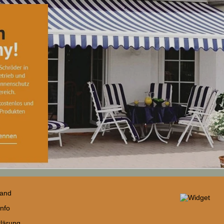
sand
nfo
lärung