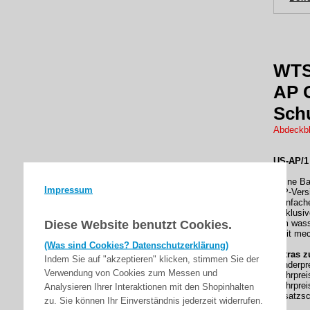
WTS 
AP 
Schu
Abdeckbl
US-AP/1
kleine Ba
Impressum
UP-Vers
- einfac
- inklusi
Diese Website benutzt Cookies.
- im was
- mit me
(Was sind Cookies? Datenschutzerklärung)
Extras z
Indem Sie auf "akzeptieren" klicken, stimmen Sie der
Minderpr
Verwendung von Cookies zum Messen und
Mehrprei
Mehrpreis
Analysieren Ihrer Interaktionen mit den Shopinhalten
Zusatzsc
zu. Sie können Ihr Einverständnis jederzeit widerrufen.