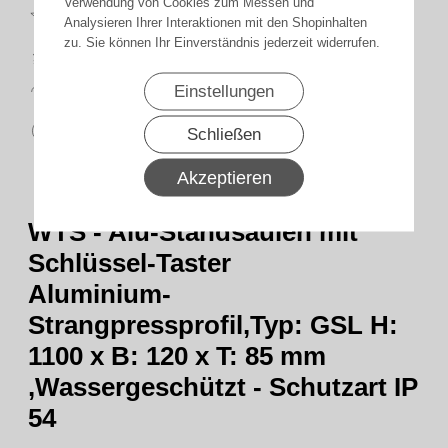
Verwendung von Cookies zum Messen und
Top
Bewertungen
Analysieren Ihrer Interaktionen mit den Shopinhalten
zu. Sie können Ihr Einverständnis jederzeit widerrufen.
schnelle
Lieferung
14 Tage
Einstellungen
Rückgaberecht
sicher
Schließen
zahlen
Akzeptieren
WTS - Alu-Standsäulen mit
Schlüssel-Taster
Aluminium-
Strangpressprofil,Typ: GSL H:
1100 x B: 120 x T: 85 mm
,Wassergeschützt - Schutzart IP
54