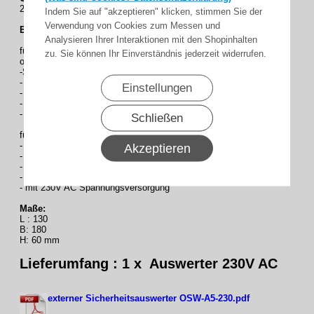
2 x Einzugslichtschranke +Schlupftürkontakte/Nebenschließkante
Indem Sie auf "akzeptieren" klicken, stimmen Sie der
Verwendung von Cookies zum Messen und
Externe Sicherheitsauswerter
Analysieren Ihrer Interaktionen mit den Shopinhalten
für Opto-Schaltleiste WITT SIGNAL
zu. Sie können Ihr Einverständnis jederzeit widerrufen.
oder Einzugslichtschranke
-Sicherheitskategorie 3, nach DIN EN 13849-1
- Ausgangs-Relaiskontakt, Stopp- und
Einstellungen
- Reversierungsfunktion, Anzeige LED´s
- Meldekontakt mit Wischerfunktion
- Aufputzgehäuse, grau, Schutzart IP 66
Schließen
für 2 Opto-Schaltleiste WITT SIGNAL,
- oder 2 Einzugslichtschranke +
Akzeptieren
- Auswertung für
- Schlaffseil- / Schlupftürkontakte / Nebenschließ-
- kante über 8k2 Sicherheitskreis n. EN 13849-1
- mit 230V AC Spannungsversorgung
Maße:
L : 130
B: 180
H: 60 mm
Lieferumfang : 1 x Auswerter
230V AC
externer Sicherheitsauswerter OSW-A5-230.pdf