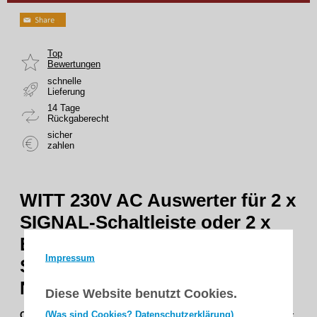
Top
Bewertungen
schnelle
Lieferung
14 Tage
Rückgaberecht
sicher
zahlen
WITT 230V AC Auswerter für 2 x
SIGNAL-Schaltleiste oder 2 x
Einzugslichtschranke +
Impressum
Schlupftürkontakte/
Nebenschließkante
Diese Website benutzt Cookies.
(Was sind Cookies? Datenschutzerklärung)
OSW-A5-230
230V AC Auswerter für 2 x SIGNAL-Schaltleiste oder