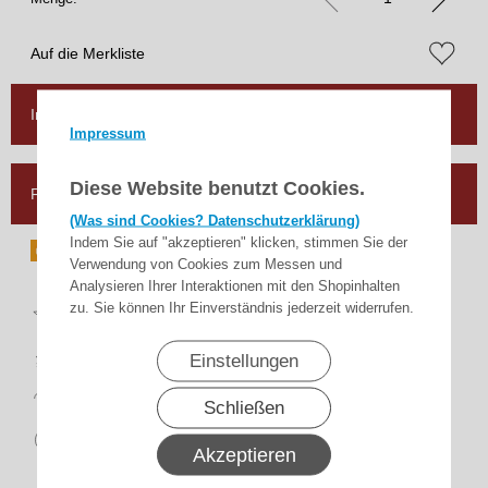
Auf die Merkliste
In den Warenkorb
Impressum
Diese Website benutzt Cookies.
Frage zum Artikel
(Was sind Cookies? Datenschutzerklärung)
Indem Sie auf "akzeptieren" klicken, stimmen Sie der
Verwendung von Cookies zum Messen und
Analysieren Ihrer Interaktionen mit den Shopinhalten
Top
zu. Sie können Ihr Einverständnis jederzeit widerrufen.
Bewertungen
schnelle
Einstellungen
Lieferung
14 Tage
Rückgaberecht
Schließen
sicher
zahlen
Akzeptieren