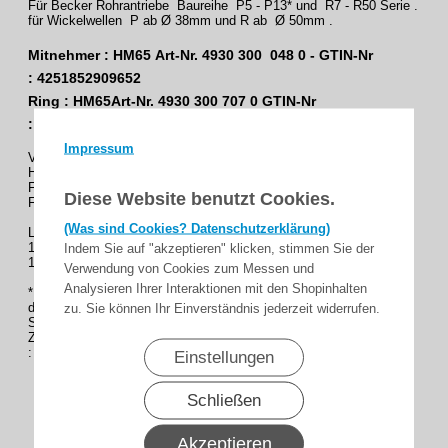
Für Becker Rohrantriebe Baureihe P5 - P13* und R7 - R50 Serie .
für Wickelwellen P ab Ø 38mm und R ab Ø 50mm .
Mitnehmer : HM65 Art-Nr. 4930 300 048 0 - GTIN-Nr
: 4251852909652
Ring : HM65Art-Nr. 4930 300 707 0 GTIN-Nr
: 4251852909584
Impressum
Verwendungszweck : Rollladen
Hersteller : Hoos,Metalpreß,Weisbender
Für Rohrantriebe : P5 - P13* und R7 - R50
Diese Website benutzt Cookies.
Für Wickelwellen Typ: Profilwelle Ø 65mm
(Was sind Cookies? Datenschutzerklärung)
Lieferumfang :
1 x Mitnehmer
Indem Sie auf "akzeptieren" klicken, stimmen Sie der
1 x Ring
Verwendung von Cookies zum Messen und
Analysieren Ihrer Interaktionen mit den Shopinhalten
* Für Becker Rohrmotoren der Baureihe P, P5 - P13 benötigen Sie
den Zwischenring.
zu. Sie können Ihr Einverständnis jederzeit widerrufen.
Sie finden es unten als Zubehör .
Zwischenring 50x1,5 Art-Nr. 4930 300 102 0 - GTIN-Nr
: 4251852911068
Einstellungen
Schließen
Akzeptieren