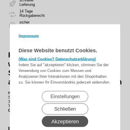
schnelle
Lieferung
14 Tage
Rückgaberecht
sicher
zahlen
Impressum
Diese Website benutzt Cookies.
Kabel 3×1,0qmm, 2,0 m lang,
(Was sind Cookies? Datenschutzerklärung)
weiß, H05VV3-adrig, mit
Indem Sie auf "akzeptieren" klicken, stimmen Sie der
Verwendung von Cookies zum Messen und
Schuko-Stecker, 2. Seite 60mm
Analysieren Ihrer Interaktionen mit den Shopinhalten
abgemantelt mit Aderendhülsen
zu. Sie können Ihr Einverständnis jederzeit widerrufen.
Kabel 3×1,0qmm, 2,0 m lang, weiß, H05VV3-adrig, mit Schuko-
Einstellungen
Stecker, 2. Seite 60mm abgemantelt mit Aderendhülsen
3 x 1,0 mm², weiss
Typ: H05VV-F3G1,0
Schließen
Gewicht
0.195 kg
Akzeptieren
Lieferumfang : 1 x Netzkabel 3-adrig