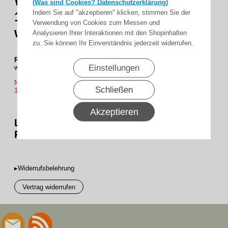
WTS - Reihen-Lüsterklemme,
(Was sind Cookies? Datenschutzerklärung)
Indem Sie auf "akzeptieren" klicken, stimmen Sie der
12-polig, 1,0 bis max. 4,0 mm²,
Verwendung von Cookies zum Messen und
weiss
Analysieren Ihrer Interaktionen mit den Shopinhalten
zu. Sie können Ihr Einverständnis jederzeit widerrufen.
RK-1,0/4
Reihen-Lüsterklemme, 12-polig, 1,0 bis max. 4,0 mm²,
Einstellungen
weiss
Nur in vollen VE lieferbar !
Schließen
1VE = 10 Reihen
Akzeptieren
Lieferumfang : 1 x VE Lüsterklemme 10
Reihen
▸Widerrufsbelehrung
Vertrag widerrufen