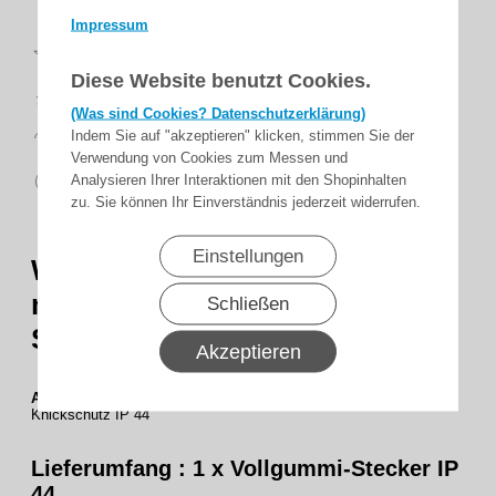
Impressum
Top
Bewertungen
Diese Website benutzt Cookies.
schnelle
Lieferung
(Was sind Cookies? Datenschutzerklärung)
14 Tage
Indem Sie auf "akzeptieren" klicken, stimmen Sie der
Rückgaberecht
Verwendung von Cookies zum Messen und
sicher
Analysieren Ihrer Interaktionen mit den Shopinhalten
zahlen
zu. Sie können Ihr Einverständnis jederzeit widerrufen.
Einstellungen
WTS -Vollgummi-Winkelstecker
mit Kabel-Knickschutz IP 44,
Schließen
Schwarz
Akzeptieren
ABL-3410G
Schwarz Vollgummi-Winkelstecker mit Kabel-
Knickschutz IP 44
Lieferumfang : 1 x Vollgummi-Stecker IP
44