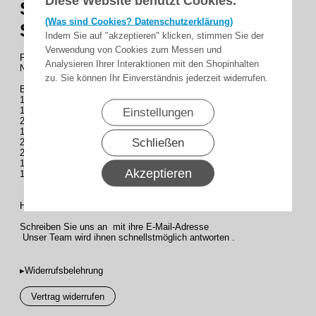
Diese Website benutzt Cookies.
SHG-Rollladen-Montageset
(Was sind Cookies? Datenschutzerklärung)
Standard
Indem Sie auf "akzeptieren" klicken, stimmen Sie der
Verwendung von Cookies zum Messen und
Für Fenster und Türen bis 2,40 m Höhe im
Analysieren Ihrer Interaktionen mit den Shopinhalten
Neubau (für Welle S 60)
zu. Sie können Ihr Einverständnis jederzeit widerrufen.
Bestehend aus :
1x Einlassgurtwickler
1 x 5m Gurt
Einstellungen
2x Kugellager
1 x Gurtscheibe
Schließen
2 x Wellenadpter
2 x Wandlager
1 x Gurtführung
Akzeptieren
1x Mauerkasten
Haben Fragen zu diesem Produkt ?
Schreiben Sie uns an mit ihre E-Mail-Adresse
Unser Team wird ihnen schnellstmöglich antworten .
▸Widerrufsbelehrung
Vertrag widerrufen