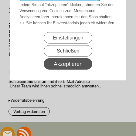
Indem Sie auf "akzeptieren" klicken, stimmen Sie der
Für Fenster und Türen bis 2,40 m Höhe im
Verwendung von Cookies zum Messen und
Neubau (für Welle S 60)
Analysieren Ihrer Interaktionen mit den Shopinhalten
Bestehend aus :
zu. Sie können Ihr Einverständnis jederzeit widerrufen.
1x Einlassgurtwickler
1 x 10m Gurt
1x Kugellager
Einstellungen
1 x Gurtgetriebe
2 x Wellenadpter
2 x Wandlager
Schließen
1 x Gurtführung
Akzeptieren
Haben Fragen zu diesem Produkt ?
Schreiben Sie uns an mit ihre E-Mail-Adresse
Unser Team wird ihnen schnellstmöglich antworten .
▸Widerrufsbelehrung
Vertrag widerrufen