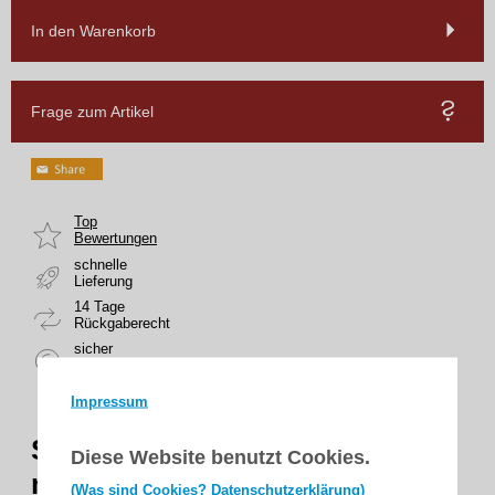
In den Warenkorb
Frage zum Artikel
Top
Bewertungen
schnelle
Lieferung
14 Tage
Rückgaberecht
sicher
zahlen
Impressum
SHG-Rollladen-Montageset
Diese Website benutzt Cookies.
mit Gurtzuggetriebe
(Was sind Cookies? Datenschutzerklärung)