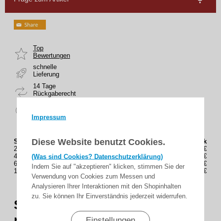
Top
Bewertungen
schnelle
Lieferung
14 Tage
Rückgaberecht
sicher
zahlen
Impressum
Diese Website benutzt Cookies.
Staffelung (Stück)
Preis(Brutto) / Stück
2
3,82€
(Was sind Cookies? Datenschutzerklärung)
4
3,78€
6
3,69€
Indem Sie auf "akzeptieren" klicken, stimmen Sie der
10
3,60€
Verwendung von Cookies zum Messen und
Analysieren Ihrer Interaktionen mit den Shopinhalten
zu. Sie können Ihr Einverständnis jederzeit widerrufen.
SHG - Gurtführung
mit verdeckter Leitrolle und
Einstellungen