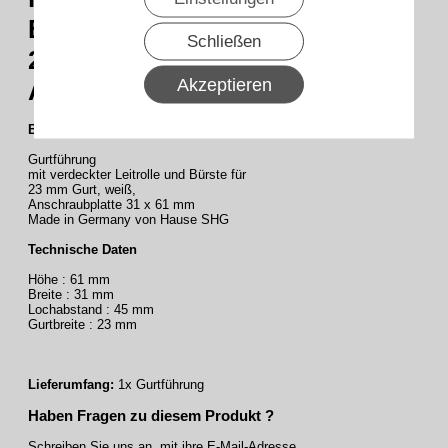
Bürste für
Schließen
23 mm Gurt, weiß,
Akzeptieren
Anschraubplatte 31 x 61 mm
Beschreibung :
Gurtführung
mit verdeckter Leitrolle und Bürste für
23 mm Gurt, weiß,
Anschraubplatte 31 x 61 mm
Made in Germany von Hause SHG
Technische Daten
Höhe : 61 mm
Breite : 31 mm
Lochabstand : 45 mm
Gurtbreite : 23 mm
Lieferumfang:
1x Gurtführung
Haben Fragen zu diesem Produkt ?
Schreiben Sie uns an mit ihre E-Mail-Adresse