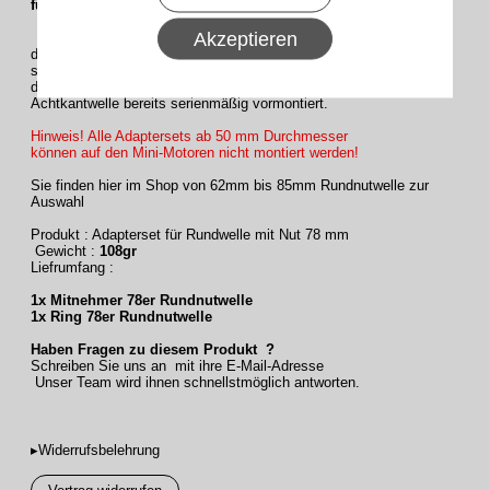
für Rohrmotoren Serie AM2 + AE2
Akzeptieren
Bei allen Motoren der Serie AM2 und AE2 ist das Adapterset für
die 60 mm Achtkantwelle bereits
serienmäßig auf dem Antrieb vormontiert. Bei den Mini-Motoren ist
das Adapterset für die 40 mm
Achtkantwelle bereits serienmäßig vormontiert.
Hinweis! Alle Adaptersets ab 50 mm Durchmesser
können auf den Mini-Motoren nicht montiert werden!
Sie finden hier im Shop von 62mm bis 85mm Rundnutwelle zur
Auswahl
Produkt : Adapterset für Rundwelle mit Nut 78 mm
Gewicht :
108gr
Liefrumfang :
1x Mitnehmer 78er Rundnutwelle
1x Ring 78er Rundnutwelle
Haben Fragen zu diesem Produkt ?
Schreiben Sie uns an mit ihre E-Mail-Adresse
Unser Team wird ihnen schnellstmöglich antworten.
▸Widerrufsbelehrung