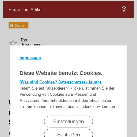
Frage zum Artikel
Top
Bewertungen
schnelle
Lieferung
Impressum
14 Tage
Rückgaberecht
Diese Website benutzt Cookies.
sicher
zahlen
(Was sind Cookies? Datenschutzerklärung)
Indem Sie auf "akzeptieren" klicken, stimmen Sie der
Verwendung von Cookies zum Messen und
Analysieren Ihrer Interaktionen mit den Shopinhalten
WTS - Adaptersets Rundwelle
zu. Sie können Ihr Einverständnis jederzeit widerrufen.
mit Nut AM2-A78R für Motoren
Serie AM2 und AE2
Einstellungen
Adapterset für 78mm Rd-Welle m. Nut, Adapter + Mitnehmer,
Schließen