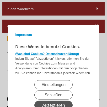
In den Warenkorb
Frage zum Artikel
Impressum
Diese Website benutzt Cookies.
Top
(Was sind Cookies? Datenschutzerklärung)
Bewertungen
Indem Sie auf "akzeptieren" klicken, stimmen Sie der
schnelle
Lieferung
Verwendung von Cookies zum Messen und
Analysieren Ihrer Interaktionen mit den Shopinhalten
14 Tage
Rückgaberecht
zu. Sie können Ihr Einverständnis jederzeit widerrufen.
sicher
zahlen
Einstellungen
Schließen
WTS - Adapterset
DM-A50R : 50
Akzeptieren
mm Rundwelle
für alle