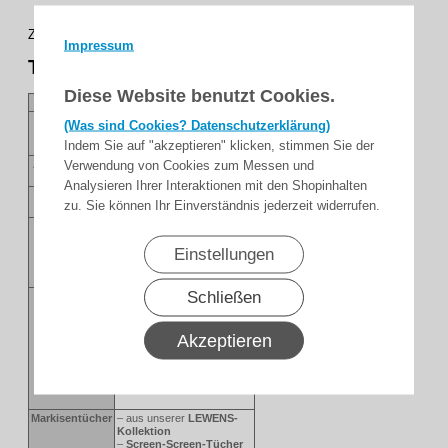
Zentimetergenaue Anfertigung in allen Zwischenbreiten und Höhen!
Impressum
Techn. Daten
Diese Website benutzt Cookies.
TYP
2020(Z) GESCHLOSSEN
Feldbreiten
max. 600 cm
(Was sind Cookies? Datenschutzerklärung)
Motorantrieb
Indem Sie auf "akzeptieren" klicken, stimmen Sie der
Verwendung von Cookies zum Messen und
Anlagenhöhen
max. 270 cm
Motorantrieb
Analysieren Ihrer Interaktionen mit den Shopinhalten
Antrieb
Motorantrieb
(Eletromotor)
zu. Sie können Ihr Einverständnis jederzeit widerrufen.
Befestigung
Lieferung inkl.
Seitenschienen für
Einstellungen
Wandmontage und
notwendige Aufnahmeprofile
Wand ab 401 cm Breite
Schließen
Gestellfarben
–
17 RAL-Farben
und
6
Strukturlacke
zur Wahl
–
silber natur
: E6/EV1
Eloxal; Detailelemente silber
Akzeptieren
RAL 9006 (Minderpreis)
– Sonder-RAL (Mehrpreis)
– Sonderfarben und
Effektlacke auf Anfrage
Markisentücher
– aus unserer
LEWENS-
Kollektion
–
Screen-Screen-Tücher