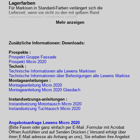
Lagerfarben
Für Markisen in Standard-Farben verlängert sich die
Lieferzeit, wenn sie nicht zu den mit gelbem Rand
gekennzeichneten Lagerfarben gehört.
Zusatzfarben
Mehr anzeigen
Neben unserer großen Auswahl an Standard-Farben
haben Sie auch weiterhin die Möglichkeit,
gegen Mehrpreis
aus weiteren 125 RAL-Farben
eine
Zusatzfarbe
nach Wunsch zu wählen.
Zusätzliche Informationen: Downloads:
Weitere Sonderfarben sind auf Anfrage möglich.
Prospekte :
Infomation Finden Sie
Hier
Prospekt Gruppe Fassade
Prospekt Micro 2020
Technik :
Technische Informationen alle Lewens Markisen
STOFFE :
Technische Informationen über Befestigungen alle Lewens Markise
aus denen Sommerträume sind.
Montageanleitungen :
Finden Sie Ihren persönlichen Favoriten: maritime Blautöne,
Montageanleitung Micro 2020
sommerliche Gelb-Orange-Töne, warme Erd- und feurige Rottöne,
Montageanleitung Micro 2020 Glasdach
Klassiker wie Blockstreifen oder Uni-Stoffe.
Unsere neue Kollektion bietet Ihnen neben Acryl- und
Instandsetzungs-anleitungen :
Polyesterstoffen auch luftdurchlässige Screen- und Soltis-Gewebe
Instandsetzung Motortausch Micro 2020
quer durch die gesamte Farbpalette.
Instandsetzung Tuchtausch Micro 2020
Die LEWENS-STOF Kollektion
Klicken Sie hier um alle Stoffe im Überblick zu sehen.
Angebotsanfrage Lewens Micro 2020
Info über Stoff Arten für welche Markisen typen angemessen
(Bitte Faxen oder ganz einfach per E-Mail ,Formular mit Acrobat
sind als PDF
Öffnen Ausfühlen und auf Senden Drücken ( Versand erfolgt über
Hier Finden Sie unsere Stoffe 2025 als PDF
ihren E-Mail adresse als Anhang an uns), Sie erhalten ihre Angebot
Stoffe Screen (07/2024) als PDF