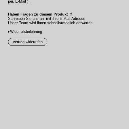
per. E-Mail ) .
(
Bitte bei Bestellung Stoffnummer oben eintragen) ..!!
Haben Fragen zu diesem Produkt ?
Schreiben Sie uns an mit ihre E-Mail-Adresse
Haben Fragen zu diesem Produkt ?
Unser Team wird ihnen schnellstmöglich antworten.
Schreiben Sie uns an mit ihre E-Mail-Adresse
Unser Team wird ihnen schnellstmöglich antworten.
▸Widerrufsbelehrung
Vertrag widerrufen