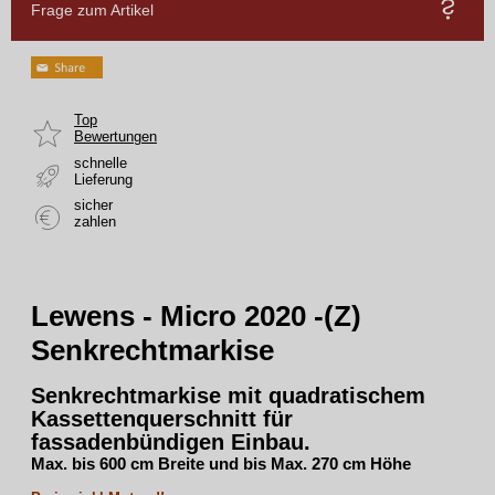
Frage zum Artikel
Top
Bewertungen
schnelle
Lieferung
sicher
zahlen
Lewens - Micro 2020 -(Z)
Senkrechtmarkise
Senkrechtmarkise
mit
quadratischem
Kassettenquerschnitt
für
fassadenbündigen Einbau.
Max. bis 600 cm Breite und bis Max. 270 cm Höhe