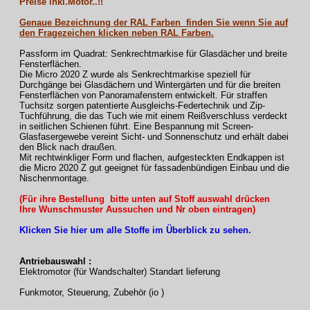
Preise inkl.Motor..!!
Genaue Bezeichnung der RAL Farben finden Sie wenn Sie auf
den Fragezeichen klicken neben RAL Farben.
Passform im Quadrat: Senkrechtmarkise für Glasdächer und breite
Fensterflächen.
Die Micro 2020 Z wurde als Senkrechtmarkise speziell für
Durchgänge bei Glasdächern und Wintergärten und für die breiten
Fensterflächen von Panoramafenstern entwickelt. Für straffen
Tuchsitz sorgen patentierte Ausgleichs-Federtechnik und Zip-
Tuchführung, die das Tuch wie mit einem Reißverschluss verdeckt
in seitlichen Schienen führt. Eine Bespannung mit Screen-
Glasfasergewebe vereint Sicht- und Sonnenschutz und erhält dabei
den Blick nach draußen.
Mit rechtwinkliger Form und flachen, aufgesteckten Endkappen ist
die Micro 2020 Z gut geeignet für fassadenbündigen Einbau und die
Nischenmontage.
(Für ihre Bestellung bitte unten auf Stoff auswahl drücken
Ihre Wunschmuster Aussuchen und Nr oben eintragen)
Klicken Sie hier um alle Stoffe im Überblick zu sehen.
Antriebauswahl :
Elektromotor (für Wandschalter) Standart lieferung
Funkmotor, Steuerung, Zubehör (io )